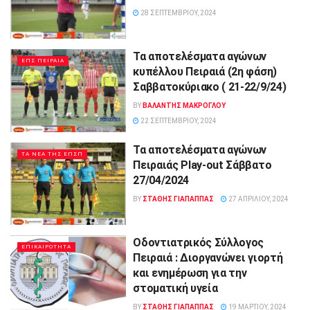
28 ΣΕΠΤΕΜΒΡΊΟΥ, 2024
Τα αποτελέσματα αγώνων
ΕΠΣ ΠΕΙΡΑΙΑ
κυπέλλου Πειραιά (2η φάση)
Σαββατοκύριακο ( 21-22/9/24)
BY
ΒΑΛΑΝΤΗΣ ΜΑΚΡΟΓΛΟΥ
22 ΣΕΠΤΕΜΒΡΊΟΥ, 2024
Τα αποτελέσματα αγώνων
ΤΑ ΝΕΑ ΤΗΣ ΕΠΣΠ
Πειραιάς Play-out Σάββατο
27/04/2024
BY
ΣΤΑΘΗΣ ΓΊΑΠΑΠΠΑΣ
27 ΑΠΡΙΛΊΟΥ, 2024
Οδοντιατρικός Σύλλογος
ΕΠΙΚΑΙΡΟΤΗΤΑ
Πειραιά : Διοργανώνει γιορτή
και ενημέρωση για την
στοματική υγεία
BY
ΣΤΑΘΗΣ ΓΊΑΠΑΠΠΑΣ
19 ΜΑΡΤΊΟΥ, 2024