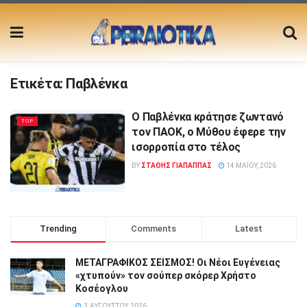
Ετικέτα:
Παβλένκα
Ο Παβλένκα κράτησε ζωντανό
TOP
τον ΠΑΟΚ, ο Μύθου έφερε την
ισορροπία στο τέλος
BY
ΣΤΑΘΗΣ ΓΊΑΠΑΠΠΑΣ
14 ΜΑΪ́ΟΥ, 2026
Trending
Comments
Latest
ΜΕΤΑΓΡΑΦΙΚΟΣ ΣΕΙΣΜΟΣ! Οι Νέοι Ευγένειας
«χτυπούν» τον σούπερ σκόρερ Χρήστο
Κοσέογλου
3 ΑΥΓΟΎΣΤΟΥ, 2026