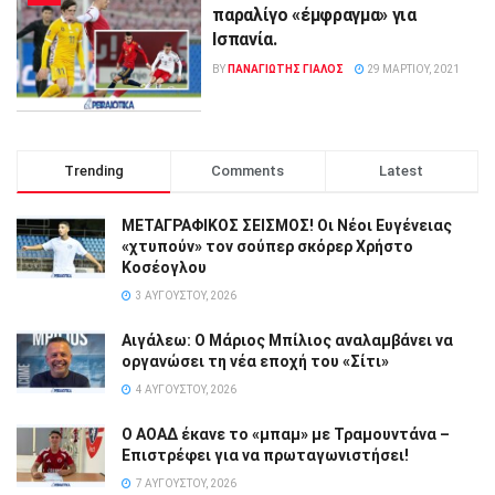
παραλίγο «έμφραγμα» για
Ισπανία.
BY
ΠΑΝΑΓΙΩΤΗΣ ΓΙΑΛΟΣ
29 ΜΑΡΤΊΟΥ, 2021
Trending
Comments
Latest
ΜΕΤΑΓΡΑΦΙΚΟΣ ΣΕΙΣΜΟΣ! Οι Νέοι Ευγένειας
«χτυπούν» τον σούπερ σκόρερ Χρήστο
Κοσέογλου
3 ΑΥΓΟΎΣΤΟΥ, 2026
Αιγάλεω: Ο Μάριος Μπίλιος αναλαμβάνει να
οργανώσει τη νέα εποχή του «Σίτι»
4 ΑΥΓΟΎΣΤΟΥ, 2026
Ο ΑΟΑΔ έκανε το «μπαμ» με Τραμουντάνα –
Επιστρέφει για να πρωταγωνιστήσει!
7 ΑΥΓΟΎΣΤΟΥ, 2026