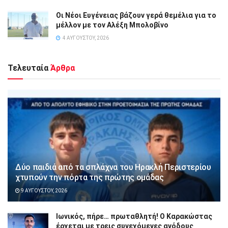
Οι Νέοι Ευγένειας βάζουν γερά θεμέλια για το
μέλλον με τον Αλέξη Μπολοβίνο
4 ΑΥΓΟΎΣΤΟΥ, 2026
Τελευταία
Άρθρα
Δύο παιδιά από τα σπλάχνα του Ηρακλή Περιστερίου
χτυπούν την πόρτα της πρώτης ομάδας
9 ΑΥΓΟΎΣΤΟΥ, 2026
Ιωνικός, πήρε… πρωταθλητή! Ο Καρακώστας
έρχεται με τρεις συνεχόμενες ανόδους