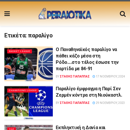
Ετικέτα:
παραλίγο
Ο Παναθηναϊκός παραλίγο να
BASKET LEAGUE
πάθει κάζο μέσα στη
Ρόδο….στο τέλος έσωσε την
παρτίδα με 84-91
BY
ΣΤΑΘΗΣ ΓΊΑΠΑΠΠΑΣ
17 ΝΟΕΜΒΡΊΟΥ, 2024
Παραλίγο έμφραγμα η Παρί Σεν
CHAMPIONS LEAGUE
Ζερμέν κόντρα στη Νιούκαστλ.
BY
ΣΤΑΘΗΣ ΓΊΑΠΑΠΠΑΣ
29 ΝΟΕΜΒΡΊΟΥ, 2023
Εκπληκτική η Δανία και
TOP