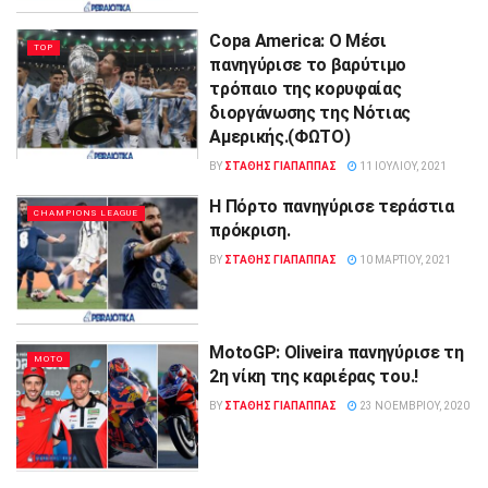
Copa America: O Μέσι
TOP
πανηγύρισε το βαρύτιμο
τρόπαιο της κορυφαίας
διοργάνωσης της Νότιας
Αμερικής.(ΦΩΤΟ)
BY
ΣΤΑΘΗΣ ΓΊΑΠΑΠΠΑΣ
11 ΙΟΥΛΊΟΥ, 2021
Η Πόρτο πανηγύρισε τεράστια
CHAMPIONS LEAGUE
πρόκριση.
BY
ΣΤΑΘΗΣ ΓΊΑΠΑΠΠΑΣ
10 ΜΑΡΤΊΟΥ, 2021
MotoGP: Oliveira πανηγύρισε τη
MOTO
2η νίκη της καριέρας του.!
BY
ΣΤΑΘΗΣ ΓΊΑΠΑΠΠΑΣ
23 ΝΟΕΜΒΡΊΟΥ, 2020