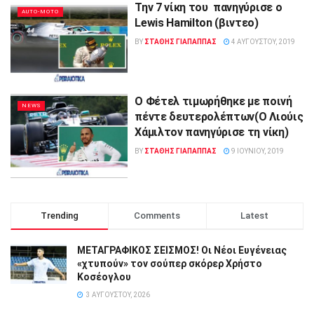
Την 7 νίκη του πανηγύρισε ο
AUTO-MOTO
Lewis Hamilton (βιντεο)
BY
ΣΤΑΘΗΣ ΓΊΑΠΑΠΠΑΣ
4 ΑΥΓΟΎΣΤΟΥ, 2019
O Φέτελ τιμωρήθηκε με ποινή
NEWS
πέντε δευτερολέπτων(O Λιούις
Χάμιλτον πανηγύρισε τη νίκη)
BY
ΣΤΑΘΗΣ ΓΊΑΠΑΠΠΑΣ
9 ΙΟΥΝΊΟΥ, 2019
Trending
Comments
Latest
ΜΕΤΑΓΡΑΦΙΚΟΣ ΣΕΙΣΜΟΣ! Οι Νέοι Ευγένειας
«χτυπούν» τον σούπερ σκόρερ Χρήστο
Κοσέογλου
3 ΑΥΓΟΎΣΤΟΥ, 2026