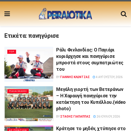
Ετικέτα:
πανηγύρισε
Ράλι Φινλανδίας: Ο Παγιάρι
TOP
κυριάρχησε και πανηγύρισε
μπροστά στους συμπατριώτες
του
BY
ΓΙΆΝΝΗΣ ΚΛΏΝΤΖΑΣ
4 ΑΥΓΟΎΣΤΟΥ, 2026
Μεγάλη γιορτή των Βετεράνων
ΠΑΛΑΙΜΑΧΟΙ
– Η Χαραυγή πανηγύρισε την
κατάκτηση του Κυπέλλου.(video
photo)
BY
ΣΤΑΘΗΣ ΓΊΑΠΑΠΠΑΣ
26 ΙΟΥΛΊΟΥ, 2026
Κράτησε το μηδέν, χτύπησε στο
ΑΣ.ΠΟΝΤΙΩΝ