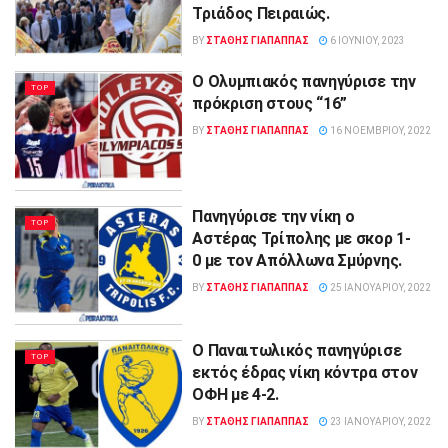
Τριάδος Πειραιώς.
BY
ΣΤΑΘΗΣ ΓΊΑΠΑΠΠΑΣ
6 ΙΟΥΝΊΟΥ, 2023
Ο Ολυμπιακός πανηγύρισε την
TOP
πρόκριση στους “16”
BY
ΣΤΑΘΗΣ ΓΊΑΠΑΠΠΑΣ
16 ΝΟΕΜΒΡΊΟΥ, 2022
Πανηγύρισε την νίκη ο
TOP
Αστέρας Τρίπολης με σκορ 1-
0 με τον Απόλλωνα Σμύρνης.
BY
ΣΤΑΘΗΣ ΓΊΑΠΑΠΠΑΣ
25 ΙΑΝΟΥΑΡΊΟΥ, 2022
Ο Παναιτωλικός πανηγύρισε
TOP
εκτός έδρας νίκη κόντρα στον
ΟΦΗ με 4-2.
BY
ΣΤΑΘΗΣ ΓΊΑΠΑΠΠΑΣ
23 ΙΑΝΟΥΑΡΊΟΥ, 2022