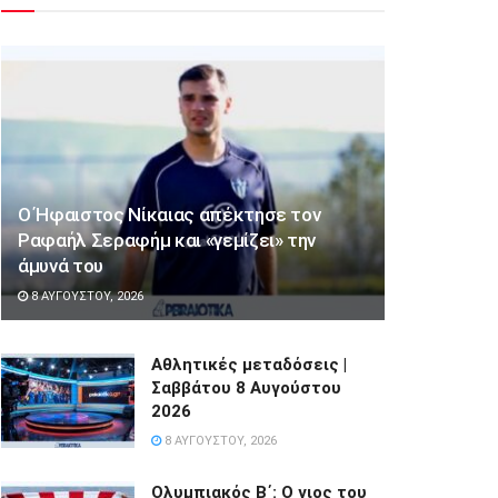
Ο Ήφαιστος Νίκαιας απέκτησε τον
Ραφαήλ Σεραφήμ και «γεμίζει» την
άμυνά του
8 ΑΥΓΟΎΣΤΟΥ, 2026
Αθλητικές μεταδόσεις |
Σαββάτου 8 Αυγούστου
2026
8 ΑΥΓΟΎΣΤΟΥ, 2026
Ολυμπιακός Β΄: Ο γιος του