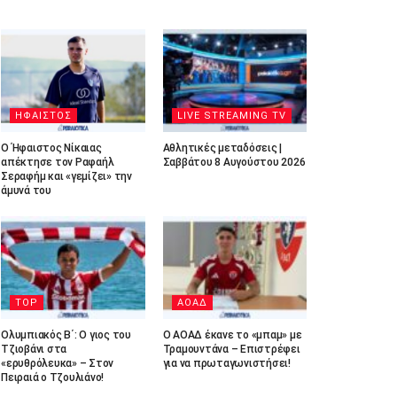
ΗΦΑΙΣΤΟΣ
LIVE STREAMING TV
Ο Ήφαιστος Νίκαιας
Αθλητικές μεταδόσεις |
απέκτησε τον Ραφαήλ
Σαββάτου 8 Αυγούστου 2026
Σεραφήμ και «γεμίζει» την
άμυνά του
TOP
ΑΟΑΔ
Ολυμπιακός Β΄: Ο γιος του
Ο ΑΟΑΔ έκανε το «μπαμ» με
Τζιοβάνι στα
Τραμουντάνα – Επιστρέφει
«ερυθρόλευκα» – Στον
για να πρωταγωνιστήσει!
Πειραιά ο Τζουλιάνο!