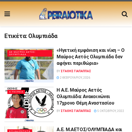
Ετικέτα:
Ολυμπιάδα
«Ηγετική εμφάνιση και νίκη – Ο
ΑΕ ΜΑΥΡΟΣ ΑΕΤΟΣ-
ΟΛΥΜΠΙΑΔΑ
Μαύρος Αετός Ολυμπιάδα δεν
αφήνει περιθώρια»
BY
ΣΤΑΘΗΣ ΓΊΑΠΑΠΠΑΣ
2 ΦΕΒΡΟΥΑΡΊΟΥ, 2026
Η Α.Ε. Μαύρος Αετός
Α ΠΕΙΡΑΙΑ
Ολυμπιάδα: Aνακοινώνει
17χρονο Θέμη Αναστασίου
BY
ΣΤΑΘΗΣ ΓΊΑΠΑΠΠΑΣ
5 ΟΚΤΩΒΡΊΟΥ, 2022
Α.Ε. Μ.ΑΕΤΟΣ/ΟΛΥΜΠΙΑΔΑ και
ΕΠΙΚΑΙΡΟΤΗΤΑ