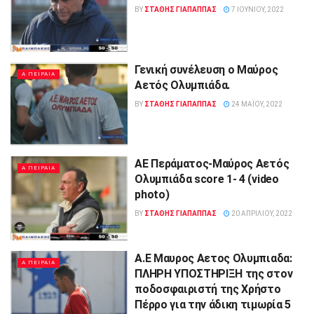
BY
ΣΤΑΘΗΣ ΓΊΑΠΑΠΠΑΣ
7 ΙΟΥΝΊΟΥ, 2022
Γενική συνέλευση ο Μαύρος
Α ΠΕΙΡΑΙΑ
Αετός Ολυμπιάδα.
BY
ΣΤΑΘΗΣ ΓΊΑΠΑΠΠΑΣ
24 ΜΑΪ́ΟΥ, 2022
ΑΕ Περάματος-Mαύρος Aετός
Α ΠΕΙΡΑΙΑ
Ολυμπιάδα score 1- 4 (video
photo)
BY
ΣΤΑΘΗΣ ΓΊΑΠΑΠΠΑΣ
20 ΑΠΡΙΛΊΟΥ, 2022
Α.Ε Μαυρος Αετος Ολυμπιαδα:
Α ΠΕΙΡΑΙΑ
ΠΛΗΡΗ ΥΠΟΣΤΗΡΙΞΗ της στον
ποδοσφαιριστή της Χρήστο
Πέρρο για την άδικη τιμωρία 5