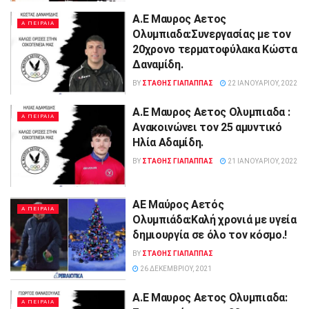
Α.Ε Μαυρος Αετος
Α ΠΕΙΡΑΙΑ
Ολυμπιαδα:Συνεργασίας με τον
20χρονο τερματοφύλακα Κώστα
Δαναμίδη.
BY
ΣΤΑΘΗΣ ΓΊΑΠΑΠΠΑΣ
22 ΙΑΝΟΥΑΡΊΟΥ, 2022
Α.Ε Μαυρος Αετος Ολυμπιαδα :
Α ΠΕΙΡΑΙΑ
Ανακοινώνει τον 25 αμυντικό
Ηλία Αδαμίδη.
BY
ΣΤΑΘΗΣ ΓΊΑΠΑΠΠΑΣ
21 ΙΑΝΟΥΑΡΊΟΥ, 2022
ΑΕ Μαύρος Αετός
Α ΠΕΙΡΑΙΑ
Ολυμπιάδα:Καλή χρονιά με υγεία
δημιουργία σε όλο τον κόσμο.!
BY
ΣΤΑΘΗΣ ΓΊΑΠΑΠΠΑΣ
26 ΔΕΚΕΜΒΡΊΟΥ, 2021
Α.Ε Μαυρος Αετος Ολυμπιαδα:
Α ΠΕΙΡΑΙΑ