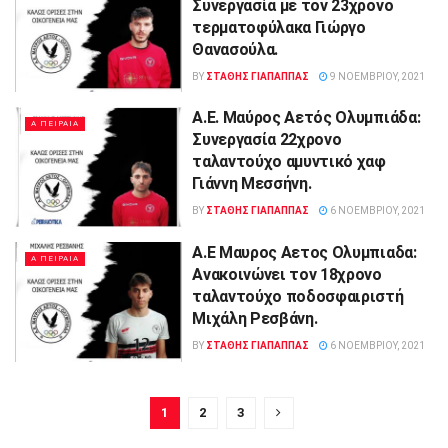
Συνεργασία με τον 23χρονο
τερματοφύλακα Γιώργο
Θανασούλα.
BY
ΣΤΑΘΗΣ ΓΊΑΠΑΠΠΑΣ
9 ΝΟΕΜΒΡΊΟΥ, 2021
Α.Ε. Μαύρος Αετός Ολυμπιάδα:
Α ΠΕΙΡΑΙΑ
Συνεργασία 22χρονο
ταλαντούχο αμυντικό χαφ
Γιάννη Μεσσήνη.
BY
ΣΤΑΘΗΣ ΓΊΑΠΑΠΠΑΣ
6 ΝΟΕΜΒΡΊΟΥ, 2021
Α.Ε Μαυρος Αετος Ολυμπιαδα:
Α ΠΕΙΡΑΙΑ
Aνακοινώνει τον 18χρονο
ταλαντούχο ποδοσφαιριστή
Μιχάλη Ρεσβάνη.
BY
ΣΤΑΘΗΣ ΓΊΑΠΑΠΠΑΣ
6 ΝΟΕΜΒΡΊΟΥ, 2021
1
2
3