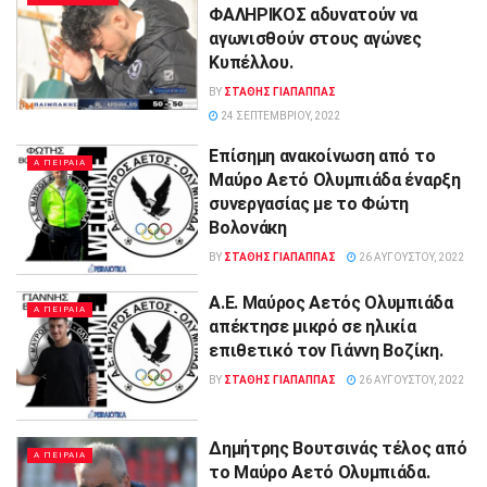
ΦΑΛΗΡΙΚΟΣ αδυνατούν να
αγωνισθούν στους αγώνες
Κυπέλλου.
BY
ΣΤΑΘΗΣ ΓΊΑΠΑΠΠΑΣ
24 ΣΕΠΤΕΜΒΡΊΟΥ, 2022
Eπίσημη ανακοίνωση από το
Α ΠΕΙΡΑΙΑ
Mαύρο Aετό Ολυμπιάδα έναρξη
συνεργασίας με το Φώτη
Βολονάκη
BY
ΣΤΑΘΗΣ ΓΊΑΠΑΠΠΑΣ
26 ΑΥΓΟΎΣΤΟΥ, 2022
Α.Ε. Μαύρος Αετός Ολυμπιάδα
Α ΠΕΙΡΑΙΑ
απέκτησε μικρό σε ηλικία
επιθετικό τον Γιάννη Βοζίκη.
BY
ΣΤΑΘΗΣ ΓΊΑΠΑΠΠΑΣ
26 ΑΥΓΟΎΣΤΟΥ, 2022
Δημήτρης Βουτσινάς τέλος από
Α ΠΕΙΡΑΙΑ
το Μαύρο Αετό Ολυμπιάδα.