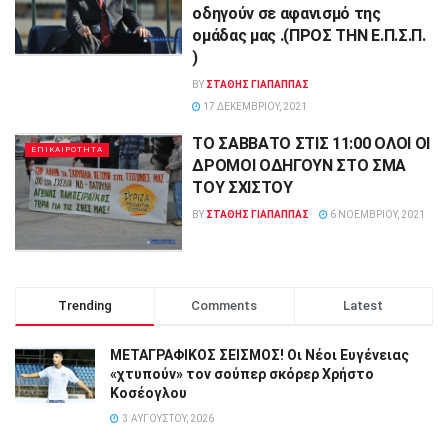
οδηγούν σε αφανισμό της
ομάδας μας .(ΠΡΟΣ ΤΗΝ Ε.Π.Σ.Π.
)
BY
ΣΤΑΘΗΣ ΓΊΑΠΑΠΠΑΣ
17 ΔΕΚΕΜΒΡΊΟΥ, 2021
ΤΟ ΣΑΒΒΑΤΟ ΣΤΙΣ 11:00 OΛΟΙ ΟΙ
ΕΠΙΚΑΙΡΟΤΗΤΑ
ΔΡΟΜΟΙ ΟΔΗΓΟΥΝ ΣΤΟ ΣΜΑ
ΤΟΥ ΣΧΙΣΤΟΥ
BY
ΣΤΑΘΗΣ ΓΊΑΠΑΠΠΑΣ
6 ΝΟΕΜΒΡΊΟΥ, 2021
Trending
Comments
Latest
ΜΕΤΑΓΡΑΦΙΚΟΣ ΣΕΙΣΜΟΣ! Οι Νέοι Ευγένειας
«χτυπούν» τον σούπερ σκόρερ Χρήστο
Κοσέογλου
3 ΑΥΓΟΎΣΤΟΥ, 2026