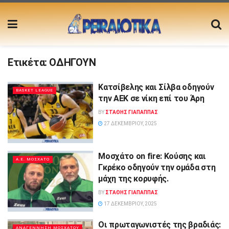
Ετικέτα:
ΟΔΗΓΟΥΝ
Κατσίβελης και Σίλβα οδηγούν
BASKET LEAGUE
την ΑΕΚ σε νίκη επί του Άρη
BY
ΣΤΑΘΗΣ ΓΊΑΠΑΠΠΑΣ
27 ΔΕΚΕΜΒΡΊΟΥ, 2025
Μοσχάτο on fire: Κούσης και
Α.Ε. ΜΟΣΧΑΤΟ
Γκρέκο οδηγούν την ομάδα στη
μάχη της κορυφής.
BY
ΣΤΑΘΗΣ ΓΊΑΠΑΠΠΑΣ
17 ΔΕΚΕΜΒΡΊΟΥ, 2025
Οι πρωταγωνιστές της βραδιάς:
ΑΝΑΓΕΝΝΗΣΗ ΜΟΣΧΑΤΟΥ