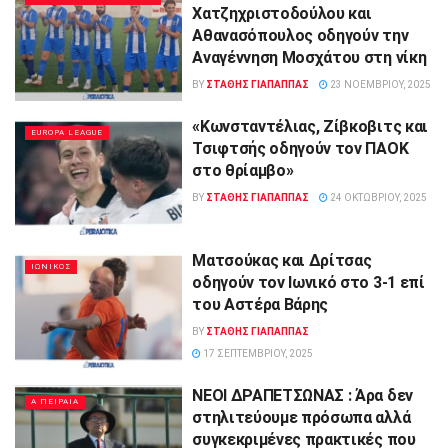
Χατζηχριστοδούλου και
Αθανασόπουλος οδηγούν την
Αναγέννηση Μοσχάτου στη νίκη
BY
ΣΤΑΘΗΣ ΓΊΑΠΑΠΠΑΣ
23 ΝΟΕΜΒΡΊΟΥ, 2025
«Κωνσταντέλιας, Ζίβκοβιτς και
EUROPA LEAGUE
Τσιφτσής οδηγούν τον ΠΑΟΚ
στο θρίαμβο»
BY
ΣΤΑΘΗΣ ΓΊΑΠΑΠΠΑΣ
24 ΟΚΤΩΒΡΊΟΥ, 2025
Ματσούκας και Δρίτσας
ΙΩΝΙΚΟΣ
οδηγούν τον Ιωνικό στο 3‑1 επί
του Αστέρα Βάρης
BY
ΣΤΑΘΗΣ ΓΊΑΠΑΠΠΑΣ
17 ΣΕΠΤΕΜΒΡΊΟΥ, 2025
ΝΕΟΙ ΔΡΑΠΕΤΣΩΝΑΣ : Άρα δεν
Α ΠΕΙΡΑΙΑ
στηλιτεύουμε πρόσωπα αλλά
συγκεκριμένες πρακτικές που