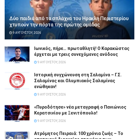
Δύο παιδιά από τα σπλάχνα του Ηρακλή Περιστερίου
χτυπούν την πόρτα της πρώτης ομάδας
9 ΑΥΓΟΎΣΤΟΥ, 2026
Ιωνικός, πήρε… πρωταθλητή! Ο Καρακώστας
έρχεται με τρεις συνεχόμενες ανόδους
9 ΑΥΓΟΎΣΤΟΥ, 2026
Ιστορική συγχώνευση στη Σαλαμίνα – Γ.Σ.
Σαλαμίνας και Ολυμπιακός Σαλαμίνας
ενώθηκαν!
9 ΑΥΓΟΎΣΤΟΥ, 2026
«Πυροδότησε» νέα μεταγραφή ο Πανιώνιος
Κερατσινίου με Ξενιτόπουλο!
9 ΑΥΓΟΎΣΤΟΥ, 2026
Ατρόμητος Πειραιά: 100 χρόνια ζωής – Το