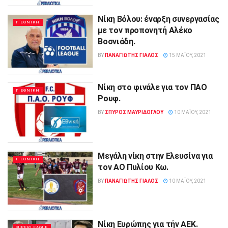
Νίκη Βόλου: έναρξη συνεργασίας
Γ ΕΘΝΙΚΗ
με τον προπονητή Αλέκο
Βοσνιάδη.
BY
ΠΑΝΑΓΙΩΤΗΣ ΓΙΑΛΟΣ
15 ΜΑΪ́ΟΥ, 2021
Νίκη στο φινάλε για τον ΠΑΟ
Γ ΕΘΝΙΚΗ
Ρουφ.
BY
ΣΠΥΡΟΣ ΜΑΥΡΙΔΟΓΛΟΥ
10 ΜΑΪ́ΟΥ, 2021
Μεγάλη νίκη στην Ελευσίνα για
Γ ΕΘΝΙΚΗ
τον ΑΟ Πυλίου Κω.
BY
ΠΑΝΑΓΙΩΤΗΣ ΓΙΑΛΟΣ
10 ΜΑΪ́ΟΥ, 2021
Νίκη Ευρώπης για τήν ΑΕΚ.
SUPERLEAGUE