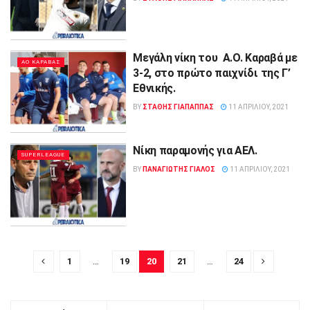
Μεγάλη νίκη του Α.Ο. Καραβά με
ΑΟ ΚΑΡΑΒΑΣ
3-2, στο πρώτο παιχνίδι της Γ’
Εθνικής.
BY
ΣΤΑΘΗΣ ΓΊΑΠΑΠΠΑΣ
11 ΑΠΡΙΛΊΟΥ, 2021
Νίκη παραμονής για ΑΕΛ.
SUPERLEAGUE
BY
ΠΑΝΑΓΙΩΤΗΣ ΓΙΑΛΟΣ
11 ΑΠΡΙΛΊΟΥ, 2021
1
…
19
20
21
…
24