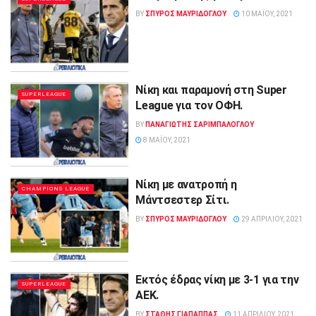
BY
ΣΠΥΡΟΣ ΜΑΥΡΙΔΟΓΛΟΥ
10 ΜΑΪ́ΟΥ, 2021
Nίκη και παραμονή στη Super
SUPERLEAGUE
League για τον ΟΦΗ.
BY
ΠΑΝΑΓΙΏΤΗΣ ΣΑΡΙΜΠΆΛΟΓΛΟΥ
8 ΜΑΪ́ΟΥ, 2021
Νίκη με ανατροπή η
CHAMPIONS LEAGUE
Μάντσεστερ Σίτι.
BY
ΣΠΥΡΟΣ ΜΑΥΡΙΔΟΓΛΟΥ
29 ΑΠΡΙΛΊΟΥ, 2021
Εκτός έδρας νίκη με 3-1 για την
SUPERLEAGUE
ΑΕΚ.
BY
ΣΤΑΘΗΣ ΓΊΑΠΑΠΠΑΣ
11 ΑΠΡΙΛΊΟΥ, 2021