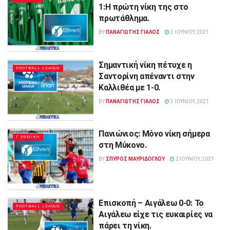
1:Η πρώτη νίκη της στο
πρωτάθλημα.
BY
ΠΑΝΑΓΙΩΤΗΣ ΓΙΑΛΟΣ
3 ΙΟΥΝΊΟΥ, 2021
Σημαντική νίκη πέτυχε η
FOOTBALL LEAGUE
Σαντορίνη απέναντι στην
Καλλιθέα με 1-0.
BY
ΠΑΝΑΓΙΩΤΗΣ ΓΙΑΛΟΣ
3 ΙΟΥΝΊΟΥ, 2021
Πανιώνιος: Μόνο νίκη σήμερα
Γ ΕΘΝΙΚΗ
στη Μύκονο.
BY
ΣΠΥΡΟΣ ΜΑΥΡΙΔΟΓΛΟΥ
2 ΙΟΥΝΊΟΥ, 2021
Επισκοπή – Αιγάλεω 0-0: Το
FOOTBALL LEAGUE
Αιγάλεω είχε τις ευκαιρίες να
πάρει τη νίκη.