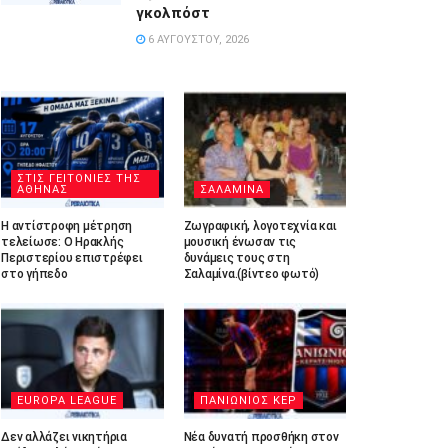
γκολπόστ
6 ΑΥΓΟΎΣΤΟΥ, 2026
ΣΤΙΣ ΓΕΙΤΟΝΙΕΣ ΤΗΣ
ΑΘΗΝΑΣ
ΣΑΛΑΜΙΝΑ
Η αντίστροφη μέτρηση
Ζωγραφική, λογοτεχνία και
τελείωσε: Ο Ηρακλής
μουσική ένωσαν τις
Περιστερίου επιστρέφει
δυνάμεις τους στη
στο γήπεδο
Σαλαμίνα.(βίντεο φωτό)
EUROPA LEAGUE
ΠΑΝΙΩΝΙΟΣ ΚΕΡ
Δεν αλλάζει νικητήρια
Νέα δυνατή προσθήκη στον