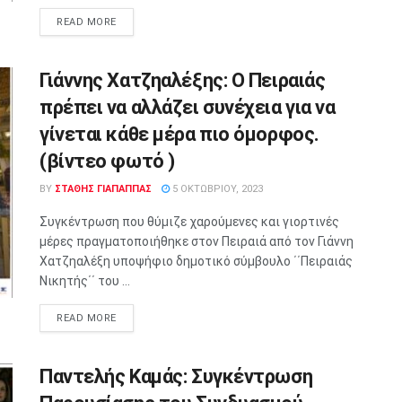
READ MORE
Γιάννης Χατζηαλέξης: O Πειραιάς
πρέπει να αλλάζει συνέχεια για να
γίνεται κάθε μέρα πιο όμορφος.
(βίντεο φωτό )
BY
ΣΤΑΘΗΣ ΓΊΑΠΑΠΠΑΣ
5 ΟΚΤΩΒΡΊΟΥ, 2023
Συγκέντρωση που θύμιζε χαρούμενες και γιορτινές
μέρες πραγματοποιήθηκε στον Πειραιά από τον Γιάννη
Χατζηαλέξη υποψήφιο δημοτικό σύμβουλο ΄΄Πειραιάς
Νικητής΄΄ του ...
READ MORE
Παντελής Καμάς: Συγκέντρωση