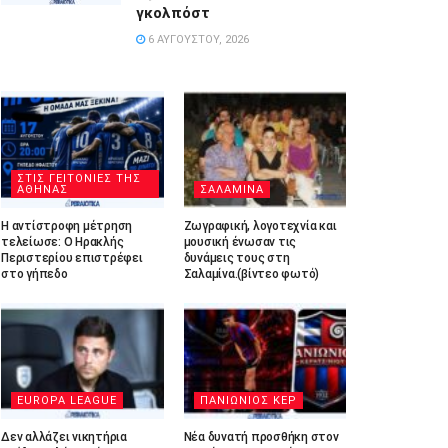
γκολπόστ
6 ΑΥΓΟΎΣΤΟΥ, 2026
ΣΤΙΣ ΓΕΙΤΟΝΙΕΣ ΤΗΣ
ΑΘΗΝΑΣ
ΣΑΛΑΜΙΝΑ
Η αντίστροφη μέτρηση
Ζωγραφική, λογοτεχνία και
τελείωσε: Ο Ηρακλής
μουσική ένωσαν τις
Περιστερίου επιστρέφει
δυνάμεις τους στη
στο γήπεδο
Σαλαμίνα.(βίντεο φωτό)
EUROPA LEAGUE
ΠΑΝΙΩΝΙΟΣ ΚΕΡ
Δεν αλλάζει νικητήρια
Νέα δυνατή προσθήκη στον