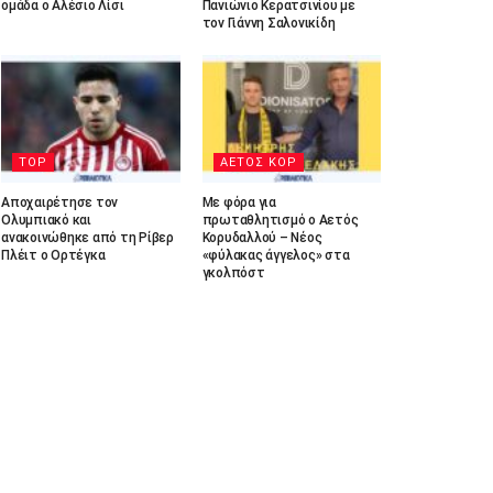
ομάδα ο Αλέσιο Λίσι
Πανιώνιο Κερατσινίου με
τον Γιάννη Σαλονικίδη
TOP
ΑΕΤΟΣ ΚΟΡ
Αποχαιρέτησε τον
Με φόρα για
Ολυμπιακό και
πρωταθλητισμό ο Αετός
ανακοινώθηκε από τη Ρίβερ
Κορυδαλλού – Νέος
Πλέιτ ο Ορτέγκα
«φύλακας άγγελος» στα
γκολπόστ