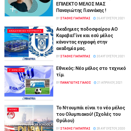
ΕΠΙΛΕΚΤΟ ΜΕΛΟΣ ΜΑΣ
Παναγιώτης Γιαννάκης !
BY
ΣΤΑΘΗΣ ΓΊΑΠΑΠΠΑΣ
26 ΑΥΓΟΎΣΤΟΥ, 2021
Ακαδημιες ποδοσφαίρου ΑΟ
ΑΚΑΔΗΜΙΕΣ-ΤΟΥΡΝΟΥΑ
Καραβα:Γίνε και εσύ μέλος
κάνοντας εγγραφή στην
ακαδημία μας.
BY
ΣΤΑΘΗΣ ΓΊΑΠΑΠΠΑΣ
20 ΑΥΓΟΎΣΤΟΥ, 2021
Εθνικός: Νέο μέλος στο τεχνικό
Γ ΕΘΝΙΚΗ
τίμ.
BY
ΠΑΝΑΓΙΩΤΗΣ ΓΙΑΛΟΣ
21 ΑΠΡΙΛΊΟΥ, 2021
Το Ντουμπάι είναι το νέο μέλος
NEWS
του Ολυμπιακού! (Σχολές του
Θρύλου)
BY
ΣΤΑΘΗΣ ΓΊΑΠΑΠΠΑΣ
28 ΑΥΓΟΎΣΤΟΥ, 2020