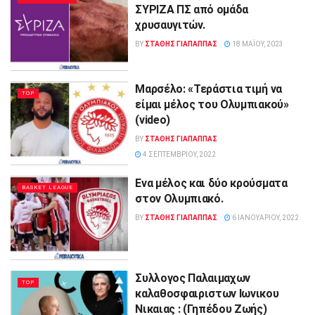
ΣΥΡΙΖΑ ΠΣ από ομάδα
χρυσαυγιτών.
BY
ΣΤΑΘΗΣ ΓΊΑΠΑΠΠΑΣ
18 ΜΑΪ́ΟΥ, 2023
Μαρσέλο: «Τεράστια τιμή να
TOP
είμαι μέλος του Ολυμπιακού»
(video)
BY
ΣΤΑΘΗΣ ΓΊΑΠΑΠΠΑΣ
4 ΣΕΠΤΕΜΒΡΊΟΥ, 2022
Ενα μέλος και δύο κρούσματα
BASKET LEAGUE
στον Ολυμπιακό.
BY
ΣΤΑΘΗΣ ΓΊΑΠΑΠΠΑΣ
6 ΙΑΝΟΥΑΡΊΟΥ, 2022
Συλλογος Παλαιμαχων
TOP
καλαθοσφαιριστων Ιωνικου
Νικαιας : (Γηπέδου Ζωής)