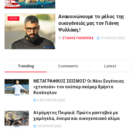
Ανακοινώνουμε το μέλος της
NEWS
οικογένειάς μας τον Γιάννη
Ψυλλάκη.!
BY
ΣΤΑΘΗΣ ΓΊΑΠΑΠΠΑΣ
17 ΙΟΥΛΊΟΥ, 2020
Trending
Comments
Latest
ΜΕΤΑΓΡΑΦΙΚΟΣ ΣΕΙΣΜΟΣ! Οι Νέοι Ευγένειας
«χτυπούν» τον σούπερ σκόρερ Χρήστο
Κοσέογλου
3 ΑΥΓΟΎΣΤΟΥ, 2026
Ατρόμητος Πειραιά: Πρώτο ραντεβού με
χαμόγελα, όνειρα και οικογενειακό κλίμα
30 ΙΟΥΛΊΟΥ, 2026