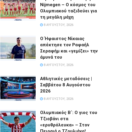
Nijmegen – Ο κόσμος του
Ολυμπιακού ταξιδεύει για
τη μεγάλη μάχη
8 ΑΥΓΟΎΣΤΟΥ, 2026
Ο Ήφαιστος Νίκαιας
απέκτησε τον Ραφαήλ
Σεραφήμ και «γεμίζει» την
άμυνά του
8 ΑΥΓΟΎΣΤΟΥ, 2026
Αθλητικές μεταδόσεις |
Σαββάτου 8 Αυγούστου
2026
8 ΑΥΓΟΎΣΤΟΥ, 2026
Ολυμπιακός Β΄: Ο γιος του
Τζιοβάνι στα
«ερυθρόλευκα» – Στον
Πειραιά ο Τζουλιάνο!