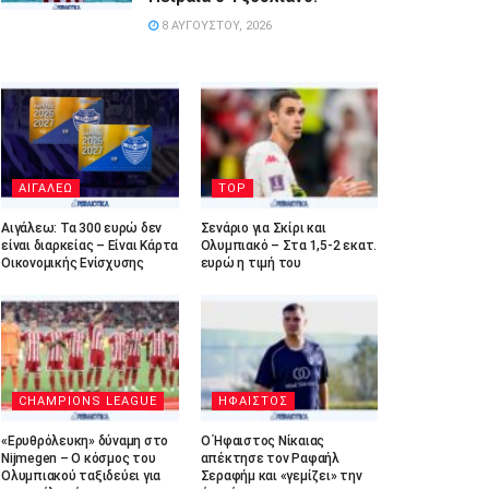
8 ΑΥΓΟΎΣΤΟΥ, 2026
ΑΙΓΑΛΕΩ
TOP
Αιγάλεω: Τα 300 ευρώ δεν
Σενάριο για Σκίρι και
είναι διαρκείας – Είναι Κάρτα
Ολυμπιακό – Στα 1,5-2 εκατ.
Οικονομικής Ενίσχυσης
ευρώ η τιμή του
CHAMPIONS LEAGUE
ΗΦΑΙΣΤΟΣ
«Ερυθρόλευκη» δύναμη στο
Ο Ήφαιστος Νίκαιας
Nijmegen – Ο κόσμος του
απέκτησε τον Ραφαήλ
Ολυμπιακού ταξιδεύει για
Σεραφήμ και «γεμίζει» την