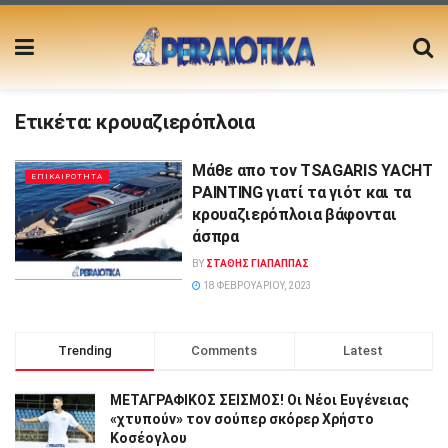
Ετικέτα:
κρουαζιερόπλοια
Μάθε απο τον TSAGARIS YACHT
ΕΠΙΚΑΙΡΟΤΗΤΑ
PAINTING γιατί τα γιότ και τα
κρουαζιερόπλοια βάφονται
άσπρα
BY
ΣΤΑΘΗΣ ΓΊΑΠΑΠΠΑΣ
18 ΦΕΒΡΟΥΑΡΊΟΥ, 2023
Trending
Comments
Latest
ΜΕΤΑΓΡΑΦΙΚΟΣ ΣΕΙΣΜΟΣ! Οι Νέοι Ευγένειας
«χτυπούν» τον σούπερ σκόρερ Χρήστο
Κοσέογλου