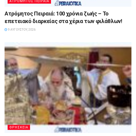
ΑΤΡΟΜΗΤΟΣ ΠΕΙΡΑΙΑ
Ατρόμητος Πειραιά: 100 χρόνια ζωής – Το
επετειακό διαρκείας στα χέρια των φιλάθλων!
9 ΑΥΓΟΎΣΤΟΥ, 2026
ΘΡΗΣΚΕΙΑ