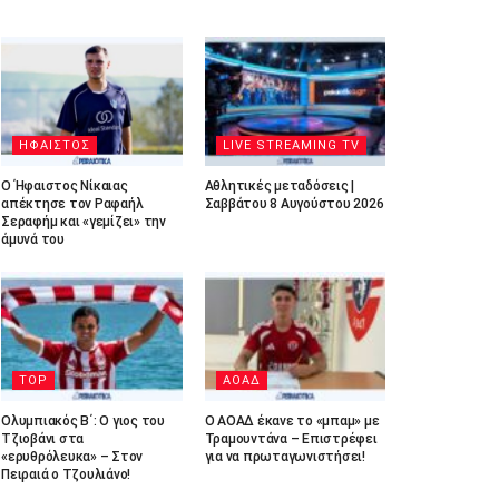
ΗΦΑΙΣΤΟΣ
LIVE STREAMING TV
Ο Ήφαιστος Νίκαιας
Αθλητικές μεταδόσεις |
απέκτησε τον Ραφαήλ
Σαββάτου 8 Αυγούστου 2026
Σεραφήμ και «γεμίζει» την
άμυνά του
TOP
ΑΟΑΔ
Ολυμπιακός Β΄: Ο γιος του
Ο ΑΟΑΔ έκανε το «μπαμ» με
Τζιοβάνι στα
Τραμουντάνα – Επιστρέφει
«ερυθρόλευκα» – Στον
για να πρωταγωνιστήσει!
Πειραιά ο Τζουλιάνο!