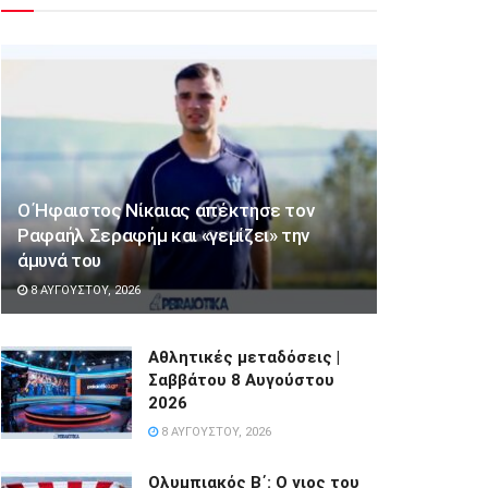
Ο Ήφαιστος Νίκαιας απέκτησε τον
Ραφαήλ Σεραφήμ και «γεμίζει» την
άμυνά του
8 ΑΥΓΟΎΣΤΟΥ, 2026
Αθλητικές μεταδόσεις |
Σαββάτου 8 Αυγούστου
2026
8 ΑΥΓΟΎΣΤΟΥ, 2026
Ολυμπιακός Β΄: Ο γιος του