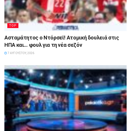
TOP
Ασταμάτητος ο Ντόρσεϊ! Ατομική δουλειά στις
ΗΠΑ και… φουλ για τη νέα σεζόν
7 ΑΥΓΟΎΣΤΟΥ, 2026