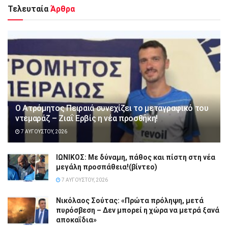
Τελευταία
Άρθρα
Ο Ατρόμητος Πειραιά συνεχίζει το μεταγραφικό του
ντεμαράζ – Ζιαΐ Ερβίς η νέα προσθήκη!
7 ΑΥΓΟΎΣΤΟΥ, 2026
ΙΩΝΙΚΟΣ: Με δύναμη, πάθος και πίστη στη νέα
μεγάλη προσπάθεια!(βίντεο)
7 ΑΥΓΟΎΣΤΟΥ, 2026
Νικόλαος Σούτας: «Πρώτα πρόληψη, μετά
πυρόσβεση – Δεν μπορεί η χώρα να μετρά ξανά
αποκαΐδια»