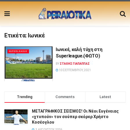
Ετικέτα:
Ιωνικέ
Ιωνικέ, καλή τύχη στη
SUPERLEAGUE
Superleague.(ΦΩΤΟ)
BY
ΣΤΑΘΗΣ ΓΊΑΠΑΠΠΑΣ
10 ΣΕΠΤΕΜΒΡΊΟΥ, 2021
Trending
Comments
Latest
ΜΕΤΑΓΡΑΦΙΚΟΣ ΣΕΙΣΜΟΣ! Οι Νέοι Ευγένειας
«χτυπούν» τον σούπερ σκόρερ Χρήστο
Κοσέογλου
3 ΑΥΓΟΎΣΤΟΥ, 2026