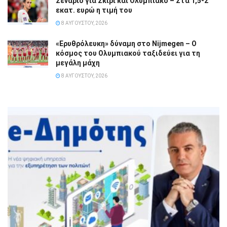
Σενάριο για Σκίρι και Ολυμπιακό – Στα 1,5-2
εκατ. ευρώ η τιμή του
8 ΑΥΓΟΎΣΤΟΥ, 2026
«Ερυθρόλευκη» δύναμη στο Nijmegen – Ο
κόσμος του Ολυμπιακού ταξιδεύει για τη
μεγάλη μάχη
8 ΑΥΓΟΎΣΤΟΥ, 2026