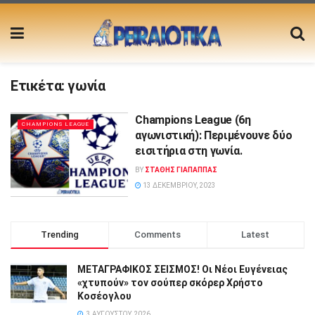
Ετικέτα:
γωνία
Champions League (6η
CHAMPIONS LEAGUE
αγωνιστική): Περιμένουνε δύο
εισιτήρια στη γωνία.
BY
ΣΤΑΘΗΣ ΓΊΑΠΑΠΠΑΣ
13 ΔΕΚΕΜΒΡΊΟΥ, 2023
Trending
Comments
Latest
ΜΕΤΑΓΡΑΦΙΚΟΣ ΣΕΙΣΜΟΣ! Οι Νέοι Ευγένειας
«χτυπούν» τον σούπερ σκόρερ Χρήστο
Κοσέογλου
3 ΑΥΓΟΎΣΤΟΥ, 2026