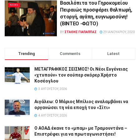
Βασιλόπιτα του Γηροκομείου
NEWS
Πειραιώς προσφέρει θαλπωρή,
στοργή, αγάπη, ευγνωμοσύνη!
(ΒΙΝΤΕΟ -ΦΩΤΟ)
BY
ΣΤΑΘΗΣ ΓΊΑΠΑΠΠΑΣ
29 ΙΑΝΟΥΑΡΊΟΥ, 2020
Trending
Comments
Latest
ΜΕΤΑΓΡΑΦΙΚΟΣ ΣΕΙΣΜΟΣ! Οι Νέοι Ευγένειας
«χτυπούν» τον σούπερ σκόρερ Χρήστο
Κοσέογλου
3 ΑΥΓΟΎΣΤΟΥ, 2026
Αιγάλεω: Ο Μάριος Μπίλιος αναλαμβάνει να
οργανώσει τη νέα εποχή του «Σίτι»
4 ΑΥΓΟΎΣΤΟΥ, 2026
Ο ΑΟΑΔ έκανε το «μπαμ» με Τραμουντάνα –
Επιστρέφει για να πρωταγωνιστήσει!