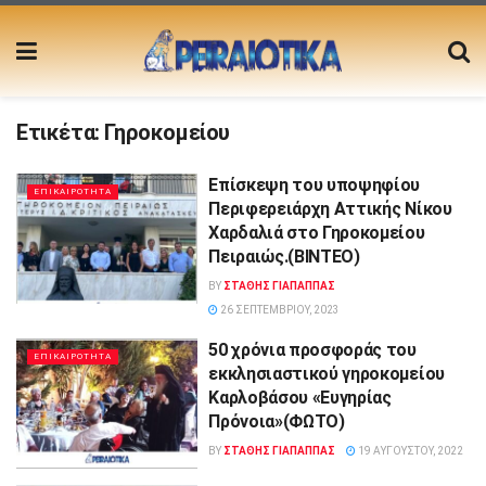
Ετικέτα:
Γηροκομείου
Επίσκεψη του υποψηφίου
ΕΠΙΚΑΙΡΟΤΗΤΑ
Περιφερειάρχη Αττικής Νίκου
Χαρδαλιά στο Γηροκομείου
Πειραιώς.(ΒΙΝΤΕΟ)
BY
ΣΤΑΘΗΣ ΓΊΑΠΑΠΠΑΣ
26 ΣΕΠΤΕΜΒΡΊΟΥ, 2023
50 χρόνια προσφοράς του
ΕΠΙΚΑΙΡΟΤΗΤΑ
εκκλησιαστικού γηροκομείου
Καρλοβάσου «Ευγηρίας
Πρόνοια»(ΦΩΤΟ)
BY
ΣΤΑΘΗΣ ΓΊΑΠΑΠΠΑΣ
19 ΑΥΓΟΎΣΤΟΥ, 2022