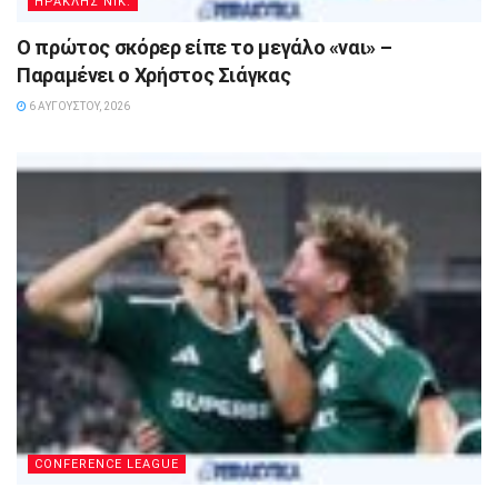
ΗΡΑΚΛΗΣ ΝΙΚ.
Ο πρώτος σκόρερ είπε το μεγάλο «ναι» –
Παραμένει ο Χρήστος Σιάγκας
6 ΑΥΓΟΎΣΤΟΥ, 2026
CONFERENCE LEAGUE