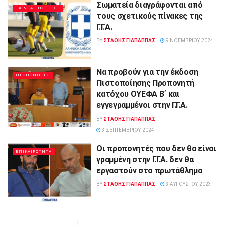
Σωματεία διαγράφονται από
ΤΑ ΝΕΑ ΤΗΣ ΕΠΣΠ
τους σχετικούς πίνακες της
Γ.Γ.Α.
BY
ΣΤΑΘΗΣ ΓΊΑΠΑΠΠΑΣ
9 ΝΟΕΜΒΡΊΟΥ, 2024
Να προβούν για την έκδοση
ΠΡΟΠΟΝΗΤΕΣ
Πιστοποίησης Προπονητή
κατόχου ΟΥΕΦΑ Β΄ και
εγγεγραμμένοι στην Γ.Γ.Α.
BY
ΣΤΑΘΗΣ ΓΊΑΠΑΠΠΑΣ
3 ΣΕΠΤΕΜΒΡΊΟΥ, 2024
Οι προπονητές που δεν θα είναι
ΕΠΙΚΑΙΡΟΤΗΤΑ
γραμμένη στην Γ.Γ.Α. δεν θα
εργαστούν στο πρωτάθλημα
BY
ΣΤΑΘΗΣ ΓΊΑΠΑΠΠΑΣ
3 ΑΥΓΟΎΣΤΟΥ, 2023