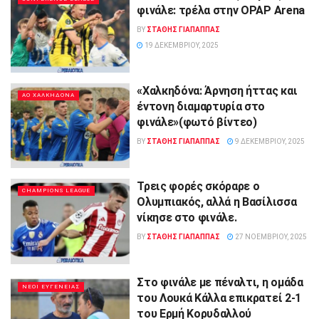
φινάλε: τρέλα στην OPAP Arena
BY
ΣΤΑΘΗΣ ΓΊΑΠΑΠΠΑΣ
19 ΔΕΚΕΜΒΡΊΟΥ, 2025
«Χαλκηδόνα: Άρνηση ήττας και
ΑΟ ΧΑΛΚΗΔΟΝΑ
έντονη διαμαρτυρία στο
φινάλε»(φωτό βίντεο)
BY
ΣΤΑΘΗΣ ΓΊΑΠΑΠΠΑΣ
9 ΔΕΚΕΜΒΡΊΟΥ, 2025
Τρεις φορές σκόραρε ο
CHAMPIONS LEAGUE
Ολυμπιακός, αλλά η Βασίλισσα
νίκησε στο φινάλε.
BY
ΣΤΑΘΗΣ ΓΊΑΠΑΠΠΑΣ
27 ΝΟΕΜΒΡΊΟΥ, 2025
Στο φινάλε με πέναλτι, η ομάδα
ΝΕΟΙ ΕΥΓΕΝΕΙΑΣ
του Λουκά Κάλλα επικρατεί 2-1
του Ερμή Κορυδαλλού