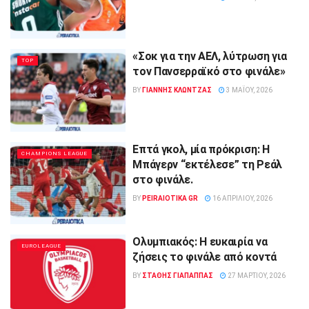
«Σοκ για την ΑΕΛ, λύτρωση για
TOP
τον Πανσερραϊκό στο φινάλε»
BY
ΓΙΆΝΝΗΣ ΚΛΏΝΤΖΑΣ
3 ΜΑΪ́ΟΥ, 2026
Επτά γκολ, μία πρόκριση: Η
CHAMPIONS LEAGUE
Μπάγερν “εκτέλεσε” τη Ρεάλ
στο φινάλε.
BY
PEIRAIOTIKA GR
16 ΑΠΡΙΛΊΟΥ, 2026
Ολυμπιακός: Η ευκαιρία να
EUROLEAGUE
ζήσεις το φινάλε από κοντά
BY
ΣΤΑΘΗΣ ΓΊΑΠΑΠΠΑΣ
27 ΜΑΡΤΊΟΥ, 2026