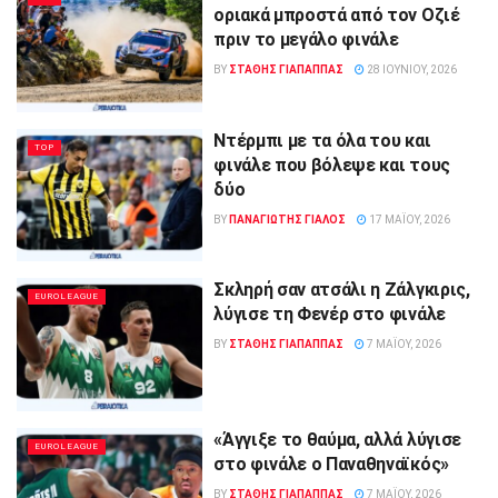
οριακά μπροστά από τον Οζιέ
πριν το μεγάλο φινάλε
BY
ΣΤΑΘΗΣ ΓΊΑΠΑΠΠΑΣ
28 ΙΟΥΝΊΟΥ, 2026
Ντέρμπι με τα όλα του και
TOP
φινάλε που βόλεψε και τους
δύο
BY
ΠΑΝΑΓΙΩΤΗΣ ΓΙΑΛΟΣ
17 ΜΑΪ́ΟΥ, 2026
Σκληρή σαν ατσάλι η Ζάλγκιρις,
EUROLEAGUE
λύγισε τη Φενέρ στο φινάλε
BY
ΣΤΑΘΗΣ ΓΊΑΠΑΠΠΑΣ
7 ΜΑΪ́ΟΥ, 2026
«Άγγιξε το θαύμα, αλλά λύγισε
EUROLEAGUE
στο φινάλε ο Παναθηναϊκός»
BY
ΣΤΑΘΗΣ ΓΊΑΠΑΠΠΑΣ
7 ΜΑΪ́ΟΥ, 2026