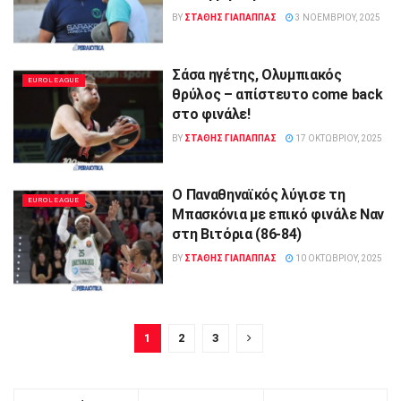
BY
ΣΤΑΘΗΣ ΓΊΑΠΑΠΠΑΣ
3 ΝΟΕΜΒΡΊΟΥ, 2025
Σάσα ηγέτης, Ολυμπιακός
EUROLEAGUE
θρύλος – απίστευτο come back
στο φινάλε!
BY
ΣΤΑΘΗΣ ΓΊΑΠΑΠΠΑΣ
17 ΟΚΤΩΒΡΊΟΥ, 2025
Ο Παναθηναϊκός λύγισε τη
EUROLEAGUE
Μπασκόνια με επικό φινάλε Ναν
στη Βιτόρια (86-84)
BY
ΣΤΑΘΗΣ ΓΊΑΠΑΠΠΑΣ
10 ΟΚΤΩΒΡΊΟΥ, 2025
1
2
3