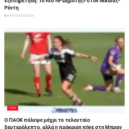
εξυπηρέτηση: Το νέο «e-Δημότης» στον Νίκαιας-
Ρέντη
8 ΑΥΓΟΎΣΤΟΥ, 2026
TOP
Ο ΠΑΟΚ πάλεψε μέχρι το τελευταίο
δευτερόλεπτο, αλλά η πρόκριση πήγε στη Μπραν