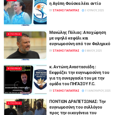
η Αγάπη Φούσκα λέει αντίο
BY
ΣΤΑΘΗΣ ΓΊΑΠΑΠΠΑΣ
3 ΙΟΥΝΊΟΥ, 2025
Μανώλης Πόλιας: Αποχώρηση
Β ΠΕΙΡΑΙΑ
με υψηλό κεφάλι και
ευγνωμοσύνη από τον Φαληρικό
BY
ΣΤΑΘΗΣ ΓΊΑΠΑΠΠΑΣ
5 ΜΑΪ́ΟΥ, 2025
κ. Αντώνη Αναστασιάδη :
Β ΠΕΙΡΑΙΑ
Εκφράζει την ευγνωμοσύνη του
για τη συνεργασία του με την
ομάδα του ΠΗΓΑΣΟΥ F.C.
BY
ΣΤΑΘΗΣ ΓΊΑΠΑΠΠΑΣ
11 ΙΑΝΟΥΑΡΊΟΥ, 2025
ΠΟΝΤIΩΝ ΔΡΑΠΕΤΣΩΝΑΣ: Την
Α ΠΕΙΡΑΙΑ
ευγνωμοσύνη του συλλόγου
προς την οικογένεια του