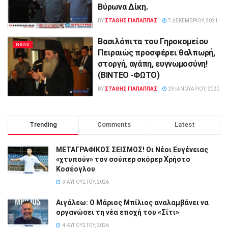
Βύρωνα Δίκη.
BY
ΣΤΑΘΗΣ ΓΊΑΠΑΠΠΑΣ
7 ΔΕΚΕΜΒΡΊΟΥ, 2021
Βασιλόπιτα του Γηροκομείου
NEWS
Πειραιώς προσφέρει θαλπωρή,
στοργή, αγάπη, ευγνωμοσύνη!
(ΒΙΝΤΕΟ -ΦΩΤΟ)
BY
ΣΤΑΘΗΣ ΓΊΑΠΑΠΠΑΣ
29 ΙΑΝΟΥΑΡΊΟΥ, 2020
Trending
Comments
Latest
ΜΕΤΑΓΡΑΦΙΚΟΣ ΣΕΙΣΜΟΣ! Οι Νέοι Ευγένειας
«χτυπούν» τον σούπερ σκόρερ Χρήστο
Κοσέογλου
3 ΑΥΓΟΎΣΤΟΥ, 2026
Αιγάλεω: Ο Μάριος Μπίλιος αναλαμβάνει να
οργανώσει τη νέα εποχή του «Σίτι»
4 ΑΥΓΟΎΣΤΟΥ, 2026