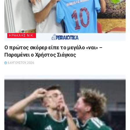
ΗΡΑΚΛΗΣ ΝΙΚ.
Ο πρώτος σκόρερ είπε το μεγάλο «ναι» –
Παραμένει ο Χρήστος Σιάγκας
6 ΑΥΓΟΎΣΤΟΥ, 2026