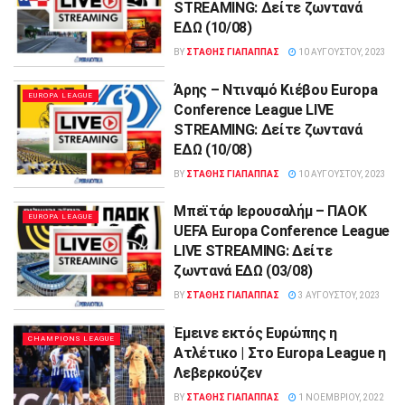
STREAMING: Δείτε ζωντανά
ΕΔΩ (10/08)
BY
ΣΤΑΘΗΣ ΓΊΑΠΑΠΠΑΣ
10 ΑΥΓΟΎΣΤΟΥ, 2023
Άρης – Ντιναμό Κιέβου Europa
EUROPA LEAGUE
Conference League LIVE
STREAMING: Δείτε ζωντανά
ΕΔΩ (10/08)
BY
ΣΤΑΘΗΣ ΓΊΑΠΑΠΠΑΣ
10 ΑΥΓΟΎΣΤΟΥ, 2023
Μπεϊτάρ Ιερουσαλήμ – ΠΑΟΚ
EUROPA LEAGUE
UEFA Europa Conference League
LIVE STREAMING: Δείτε
ζωντανά ΕΔΩ (03/08)
BY
ΣΤΑΘΗΣ ΓΊΑΠΑΠΠΑΣ
3 ΑΥΓΟΎΣΤΟΥ, 2023
Έμεινε εκτός Ευρώπης η
CHAMPIONS LEAGUE
Ατλέτικο | Στο Europa League η
Λεβερκούζεν
BY
ΣΤΑΘΗΣ ΓΊΑΠΑΠΠΑΣ
1 ΝΟΕΜΒΡΊΟΥ, 2022