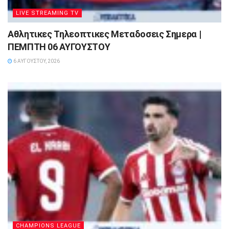
LIVE STREAMING TV
Αθλητικες Τηλεοπτικες Μεταδοσεις Σημερα |
ΠΕΜΠΤΗ 06 ΑΥΓΟΥΣΤΟΥ
6 ΑΥΓΟΎΣΤΟΥ, 2026
CHAMPIONS LEAGUE