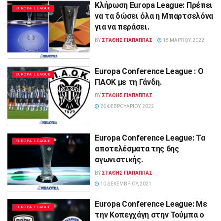
Kλήρωση Europa League: Πρέπει
EUROPA LEAGUE
να τα δώσει όλα η Μπαρτσελόνα
για να περάσει.
BY
ΣΤΑΘΗΣ ΓΊΑΠΑΠΠΑΣ
18 ΜΑΡΤΊΟΥ, 2022
Europa Conference League : Ο
EUROPA LEAGUE
ΠΑΟΚ με τη Γάνδη.
BY
ΣΤΑΘΗΣ ΓΊΑΠΑΠΠΑΣ
26 ΦΕΒΡΟΥΑΡΊΟΥ, 2022
Europa Conference League: Τα
EUROPA LEAGUE
αποτελέσματα της 6ης
αγωνιστικής.
BY
ΣΤΑΘΗΣ ΓΊΑΠΑΠΠΑΣ
10 ΔΕΚΕΜΒΡΊΟΥ, 2021
Europa Conference League: Με
EUROPA LEAGUE
την Κοπεγχάγη στην Τούμπα ο