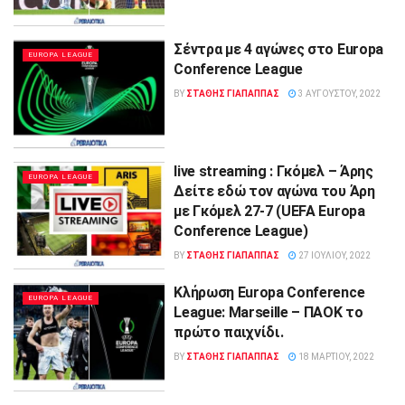
Σέντρα με 4 αγώνες στο Europa
EUROPA LEAGUE
Conference League
BY
ΣΤΑΘΗΣ ΓΊΑΠΑΠΠΑΣ
3 ΑΥΓΟΎΣΤΟΥ, 2022
live streaming : Γκόμελ – Άρης
EUROPA LEAGUE
Δείτε εδώ τον αγώνα του Άρη
με Γκόμελ 27-7 (UEFA Europa
Conference League)
BY
ΣΤΑΘΗΣ ΓΊΑΠΑΠΠΑΣ
27 ΙΟΥΛΊΟΥ, 2022
Κλήρωση Europa Conference
EUROPA LEAGUE
League: Marseille – ΠΑΟΚ το
πρώτο παιχνίδι.
BY
ΣΤΑΘΗΣ ΓΊΑΠΑΠΠΑΣ
18 ΜΑΡΤΊΟΥ, 2022