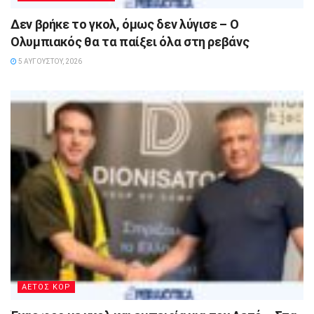
Δεν βρήκε το γκολ, όμως δεν λύγισε – Ο
Ολυμπιακός θα τα παίξει όλα στη ρεβάνς
5 ΑΥΓΟΎΣΤΟΥ, 2026
ΑΕΤΟΣ ΚΟΡ