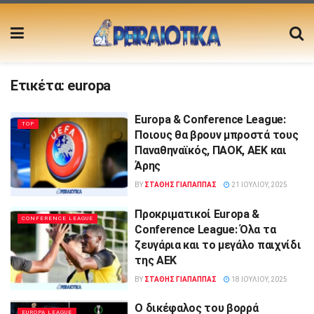
Ετικέτα:
europa
Europa & Conference League:
TOP
Ποιους θα βρουν μπροστά τους
Παναθηναϊκός, ΠΑΟΚ, ΑΕΚ και
Άρης
BY
ΣΤΑΘΗΣ ΓΊΑΠΑΠΠΑΣ
21 ΙΟΥΛΊΟΥ, 2025
Προκριματικοί Europa &
CONFERENCE LEAGUE
Conference League: Όλα τα
ζευγάρια και το μεγάλο παιχνίδι
της ΑΕΚ
BY
ΣΤΑΘΗΣ ΓΊΑΠΑΠΠΑΣ
18 ΙΟΥΛΊΟΥ, 2025
Ο δικέφαλος του βορρά
EUROPA LEAGUE