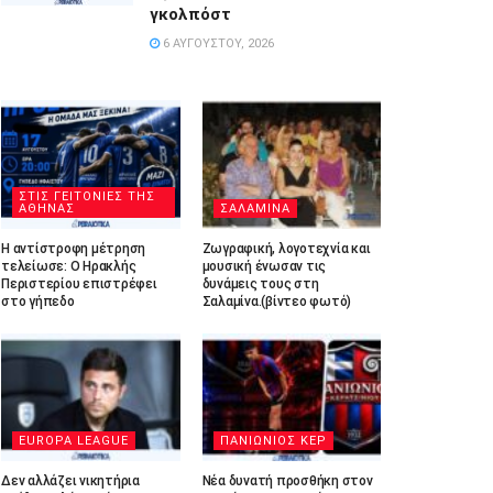
γκολπόστ
6 ΑΥΓΟΎΣΤΟΥ, 2026
ΣΤΙΣ ΓΕΙΤΟΝΙΕΣ ΤΗΣ
ΑΘΗΝΑΣ
ΣΑΛΑΜΙΝΑ
Η αντίστροφη μέτρηση
Ζωγραφική, λογοτεχνία και
τελείωσε: Ο Ηρακλής
μουσική ένωσαν τις
Περιστερίου επιστρέφει
δυνάμεις τους στη
στο γήπεδο
Σαλαμίνα.(βίντεο φωτό)
EUROPA LEAGUE
ΠΑΝΙΩΝΙΟΣ ΚΕΡ
Δεν αλλάζει νικητήρια
Νέα δυνατή προσθήκη στον