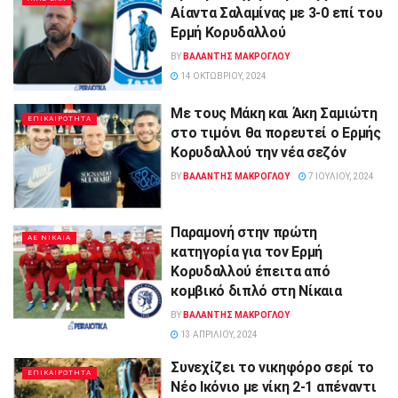
Αίαντα Σαλαμίνας με 3-0 επί του
Ερμή Κορυδαλλού
BY
ΒΑΛΑΝΤΗΣ ΜΑΚΡΟΓΛΟΥ
14 ΟΚΤΩΒΡΊΟΥ, 2024
Με τους Μάκη και Άκη Σαμιώτη
ΕΠΙΚΑΙΡΟΤΗΤΑ
στο τιμόνι θα πορευτεί ο Ερμής
Κορυδαλλού την νέα σεζόν
BY
ΒΑΛΑΝΤΗΣ ΜΑΚΡΟΓΛΟΥ
7 ΙΟΥΛΊΟΥ, 2024
Παραμονή στην πρώτη
ΑΕ ΝΙΚΑΙΑ
κατηγορία για τον Ερμή
Κορυδαλλού έπειτα από
κομβικό διπλό στη Νίκαια
BY
ΒΑΛΑΝΤΗΣ ΜΑΚΡΟΓΛΟΥ
13 ΑΠΡΙΛΊΟΥ, 2024
Συνεχίζει το νικηφόρο σερί το
ΕΠΙΚΑΙΡΟΤΗΤΑ
Νέο Ικόνιο με νίκη 2-1 απέναντι