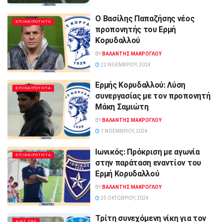
Ο Βασίλης Παπαζήσης νέος
ΕΠΙΚΑΙΡΟΤΗΤΑ
προπονητής του Ερμή
Κορυδαλλού
BY
ΒΑΛΑΝΤΗΣ ΜΑΚΡΟΓΛΟΥ
22 ΝΟΕΜΒΡΊΟΥ, 2024
Ερμής Κορυδαλλού: Λύση
ΕΠΙΚΑΙΡΟΤΗΤΑ
συνεργασίας με τον προπονητή
Μάκη Σαμιώτη
BY
ΒΑΛΑΝΤΗΣ ΜΑΚΡΟΓΛΟΥ
1 ΝΟΕΜΒΡΊΟΥ, 2024
Ιωνικός: Πρόκριση με αγωνία
ΕΠΙΚΑΙΡΟΤΗΤΑ
στην παράταση εναντίον του
Ερμή Κορυδαλλού
BY
ΒΑΛΑΝΤΗΣ ΜΑΚΡΟΓΛΟΥ
25 ΟΚΤΩΒΡΊΟΥ, 2024
Τρίτη συνεχόμενη νίκη για τον
ΑΙΑΣ ΣΑΛ