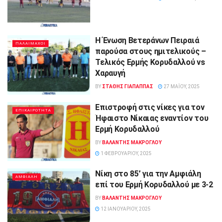
Η Ένωση Βετεράνων Πειραιά
ΠΑΛΑΙΜΑΧΟΙ
παρούσα στους ημιτελικούς –
Τελικός Ερμής Κορυδαλλού vs
Χαραυγή
BY
ΣΤΑΘΗΣ ΓΊΑΠΑΠΠΑΣ
27 ΜΑΪ́ΟΥ, 2025
Επιστροφή στις νίκες για τον
ΕΠΙΚΑΙΡΟΤΗΤΑ
Ήφαιστο Νίκαιας εναντίον του
Ερμή Κορυδαλλού
BY
ΒΑΛΑΝΤΗΣ ΜΑΚΡΟΓΛΟΥ
1 ΦΕΒΡΟΥΑΡΊΟΥ, 2025
Νίκη στο 85’ για την Αμφιάλη
ΑΜΦΙΑΛΗ
επί του Ερμή Κορυδαλλού με 3-2
BY
ΒΑΛΑΝΤΗΣ ΜΑΚΡΟΓΛΟΥ
12 ΙΑΝΟΥΑΡΊΟΥ, 2025