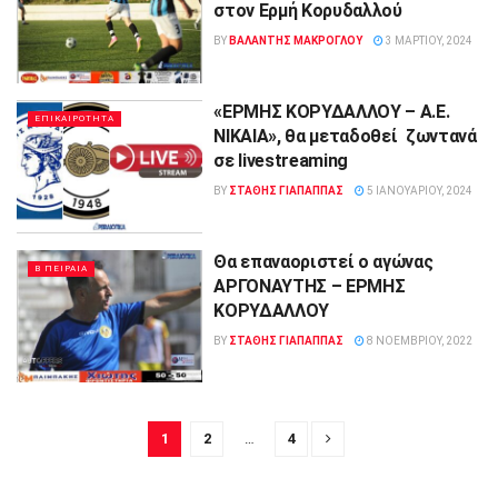
στον Ερμή Κορυδαλλού
BY
ΒΑΛΑΝΤΗΣ ΜΑΚΡΟΓΛΟΥ
3 ΜΑΡΤΊΟΥ, 2024
«ΕΡΜΗΣ ΚΟΡΥΔΑΛΛΟΥ – Α.Ε.
ΕΠΙΚΑΙΡΟΤΗΤΑ
ΝΙΚΑΙΑ», θα μεταδοθεί ζωντανά
σε livestreaming
BY
ΣΤΑΘΗΣ ΓΊΑΠΑΠΠΑΣ
5 ΙΑΝΟΥΑΡΊΟΥ, 2024
Θα επαναοριστεί ο αγώνας
Β ΠΕΙΡΑΙΑ
ΑΡΓΟΝΑΥΤΗΣ – ΕΡΜΗΣ
ΚΟΡΥΔΑΛΛΟΥ
BY
ΣΤΑΘΗΣ ΓΊΑΠΑΠΠΑΣ
8 ΝΟΕΜΒΡΊΟΥ, 2022
1
2
…
4