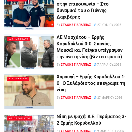
στην επικοινωνία – Στο
δυναμικό του ο Γιάννης
Δαριβέρης
BY
ΣΤΑΘΗΣ ΓΊΑΠΑΠΠΑΣ
27 ΙΟΥΝΊΟΥ, 2026
ΑΕ Μοσχάτου – Ερμής
Α.Ε. ΜΟΣΧΑΤΟ
Κορυδαλλού 3-0: Σπανός,
Μουσαϊ και Γκέγκα υπέγραψαν
την άνετη νίκη.(βίντεο φωτό)
BY
ΣΤΑΘΗΣ ΓΊΑΠΑΠΠΑΣ
7 ΑΠΡΙΛΊΟΥ, 2026
Χαραυγή – Ερμής Κορυδαλλού 1-
A.E.ΧΑΡΑΥΓΗ
0 | Ο Ξυλάρδιστος υπέγραψε τη
νίκη
BY
ΣΤΑΘΗΣ ΓΊΑΠΑΠΠΑΣ
27 ΜΑΡΤΊΟΥ, 2026
Νίκη με ψυχή: Α.Ε. Περάματος 3-
ΑΕ ΠΕΡΑΜΑΤΟΣ
2 Ερμής Κορυδαλλού
BY
ΣΤΑΘΗΣ ΓΊΑΠΑΠΠΑΣ
9 ΟΚΤΩΒΡΊΟΥ, 2025