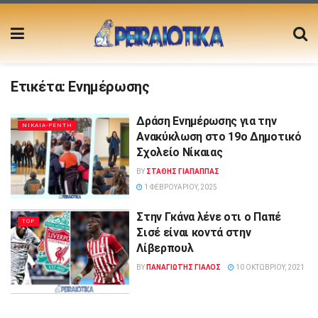
Ετικέτα:
Ενημέρωσης
Δράση Ενημέρωσης για την
ΝΙΚΑΙΑ-ΡΕΝΤΗ
Ανακύκλωση στο 19ο Δημοτικό
Σχολείο Νίκαιας
BY
ΣΤΑΘΗΣ ΓΊΑΠΑΠΠΑΣ
1 ΦΕΒΡΟΥΑΡΊΟΥ, 2025
Στην Γκάνα λένε οτι ο Παπέ
TOP
Σισέ είναι κοντά στην
Λίβερπουλ
BY
ΠΑΝΑΓΙΩΤΗΣ ΓΙΑΛΟΣ
10 ΟΚΤΩΒΡΊΟΥ, 2021