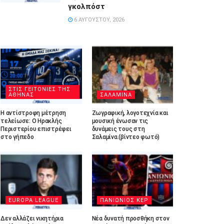
γκολπόστ
6 ΑΥΓΟΎΣΤΟΥ, 2026
ΣΤΙΣ ΓΕΙΤΟΝΙΕΣ ΤΗΣ
ΑΘΗΝΑΣ
ΣΑΛΑΜΙΝΑ
Η αντίστροφη μέτρηση
Ζωγραφική, λογοτεχνία και
τελείωσε: Ο Ηρακλής
μουσική ένωσαν τις
Περιστερίου επιστρέφει
δυνάμεις τους στη
στο γήπεδο
Σαλαμίνα.(βίντεο φωτό)
EUROPA LEAGUE
ΠΑΝΙΩΝΙΟΣ ΚΕΡ
Δεν αλλάζει νικητήρια
Νέα δυνατή προσθήκη στον