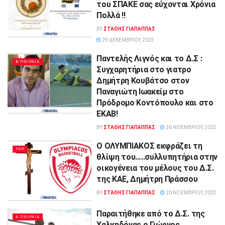
του ΣΠΑΚΕ σας εύχονται Χρόνια
Πολλά !!
BY
ΣΤΑΘΗΣ ΓΊΑΠΑΠΠΑΣ
29 ΔΕΚΕΜΒΡΊΟΥ, 2023
Παντελής Λιγνός και το Δ.Σ :
Β ΠΕΙΡΑΙΑ
Συγχαρητήρια στο γιατρο
Δημήτρη Κουβάτσο στον
Παναγιώτη Ιωακείμ στο
Πρόδρομο Κοντόπουλο και στο
ΕΚΑΒ!
BY
ΣΤΑΘΗΣ ΓΊΑΠΑΠΠΑΣ
26 ΝΟΕΜΒΡΊΟΥ, 2023
Ο ΟΛΥΜΠΙΑΚΟΣ εκφράζει τη
TOP
θλίψη του…..συλλυπητήρια στην
οικογένεια του μέλους του Δ.Σ.
της ΚΑΕ, Δημήτρη Πράσσου
BY
ΣΤΑΘΗΣ ΓΊΑΠΑΠΠΑΣ
20 ΝΟΕΜΒΡΊΟΥ, 2023
Παραιτήθηκε από το Δ.Σ. της
Α ΠΕΙΡΑΙΑ
Χαλκηδόνας ο Γιώργος