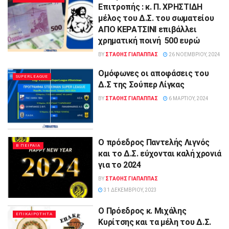
Επιτροπής : κ. Π. ΧΡΗΣΤΙΔΗ
μέλος του Δ.Σ. του σωματείου
ΑΠΟ ΚΕΡΑΤΣΙΝΙ επιβάλλει
χρηματική ποινή 500 ευρώ
BY
ΣΤΑΘΗΣ ΓΊΑΠΑΠΠΑΣ
26 ΝΟΕΜΒΡΊΟΥ, 2024
Ομόφωνες οι αποφάσεις του
SUPERLEAGUE
Δ.Σ της Σούπερ Λίγκας
BY
ΣΤΑΘΗΣ ΓΊΑΠΑΠΠΑΣ
6 ΜΑΡΤΊΟΥ, 2024
Ο πρόεδρος Παντελής Λιγνός
Β ΠΕΙΡΑΙΑ
και το Δ.Σ. εύχονται καλή χρονιά
για το 2024
BY
ΣΤΑΘΗΣ ΓΊΑΠΑΠΠΑΣ
31 ΔΕΚΕΜΒΡΊΟΥ, 2023
Ο Πρόεδρος κ. Μιχάλης
ΕΠΙΚΑΙΡΟΤΗΤΑ
Κυρίτσης και τα μέλη του Δ.Σ.