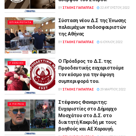
BY
ΣΤΑΘΗΣ ΓΊΑΠΑΠΠΑΣ
22 ΑΥΓΟΎΣΤΟΥ, 2022
Σύσταση νέου Δ.Σ της Ένωσης
ΕΠΙΚΑΙΡΟΤΗΤΑ
παλαιμάχων ποδοσφαιριστών
της Αθήνας
BY
ΣΤΑΘΗΣ ΓΊΑΠΑΠΠΑΣ
6 ΙΟΥΛΊΟΥ, 2022
Ο Πρόεδρος το Δ.Σ. της
Γ ΕΘΝΙΚΗ
Προοδευτικής ευχαριστούμε
τον κόσμο για την άψογη
συμπεριφορά του.
BY
ΣΤΑΘΗΣ ΓΊΑΠΑΠΠΑΣ
29 ΜΑΡΤΊΟΥ, 2022
Στέφανος Φαναριτης:
Α ΠΕΙΡΑΙΑ
Ευχαριστίες στο Δήμαρχο
Μοσχάτου στο Δ.Σ. στο
διαιτητή Κακριδή με τους
βοηθούς και ΑΕ Χαραυγή.