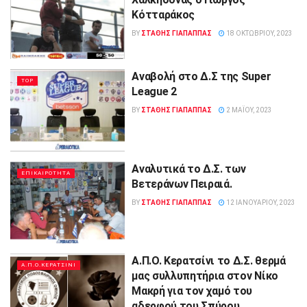
Κότταράκος
BY
ΣΤΑΘΗΣ ΓΊΑΠΑΠΠΑΣ
18 ΟΚΤΩΒΡΊΟΥ, 2023
Αναβολή στο Δ.Σ της Super
TOP
League 2
BY
ΣΤΑΘΗΣ ΓΊΑΠΑΠΠΑΣ
2 ΜΑΪ́ΟΥ, 2023
Αναλυτικά το Δ.Σ. των
ΕΠΙΚΑΙΡΟΤΗΤΑ
Βετεράνων Πειραιά.
BY
ΣΤΑΘΗΣ ΓΊΑΠΑΠΠΑΣ
12 ΙΑΝΟΥΑΡΊΟΥ, 2023
A.Π.Ο. Κερατσίνι το Δ.Σ. θερμά
Α.Π.Ο.ΚΕΡΑΤΣΙΝΙ
μας συλλυπητήρια στον Νίκο
Μακρή για τον χαμό του
αδερφού του Σπύρου.