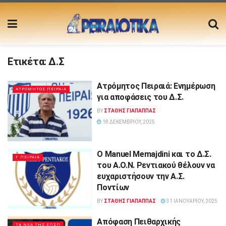
Ετικέτα:
Δ.Σ
Ατρόμητος Πειραιά: Ενημέρωση
ΑΤΡΟΜΗΤΟΣ ΠΕΙΡΑΙΑ
για αποφάσεις του Δ.Σ.
BY
ΣΤΑΘΗΣ ΓΊΑΠΑΠΠΑΣ
18 ΔΕΚΕΜΒΡΊΟΥ, 2025
Ο Manuel Memajdini και το Δ.Σ.
Γ ΠΕΙΡΑΙΑ
του Α.Ο.Ν. Ρεντιακού θέλουν να
ευχαριστήσουν την Α.Σ.
Ποντίων
BY
ΣΤΑΘΗΣ ΓΊΑΠΑΠΠΑΣ
31 ΙΑΝΟΥΑΡΊΟΥ, 2025
Απόφαση Πειθαρχικής
ΤΑ ΝΕΑ ΤΗΣ ΕΠΣΠ