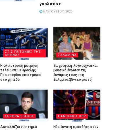
γκολπόστ
6 ΑΥΓΟΎΣΤΟΥ, 2026
ΣΤΙΣ ΓΕΙΤΟΝΙΕΣ ΤΗΣ
ΑΘΗΝΑΣ
ΣΑΛΑΜΙΝΑ
Η αντίστροφη μέτρηση
Ζωγραφική, λογοτεχνία και
τελείωσε: Ο Ηρακλής
μουσική ένωσαν τις
Περιστερίου επιστρέφει
δυνάμεις τους στη
στο γήπεδο
Σαλαμίνα.(βίντεο φωτό)
EUROPA LEAGUE
ΠΑΝΙΩΝΙΟΣ ΚΕΡ
Δεν αλλάζει νικητήρια
Νέα δυνατή προσθήκη στον