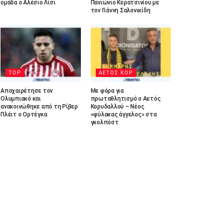
ομάδα ο Αλέσιο Λίσι
Πανιώνιο Κερατσινίου με
τον Γιάννη Σαλονικίδη
TOP
ΑΕΤΟΣ ΚΟΡ
Αποχαιρέτησε τον
Με φόρα για
Ολυμπιακό και
πρωταθλητισμό ο Αετός
ανακοινώθηκε από τη Ρίβερ
Κορυδαλλού – Νέος
Πλέιτ ο Ορτέγκα
«φύλακας άγγελος» στα
γκολπόστ