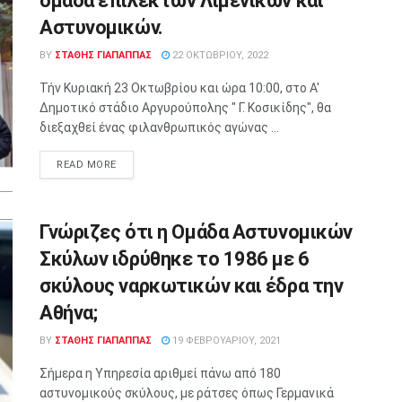
ομάδα επίλεκτων Λιμενικών και
Αστυνομικών.
BY
ΣΤΑΘΗΣ ΓΊΑΠΑΠΠΑΣ
22 ΟΚΤΩΒΡΊΟΥ, 2022
Τήν Κυριακή 23 Οκτωβρίου και ώρα 10:00, στο Α'
Δημοτικό στάδιο Αργυρούπολης " Γ. Κοσικίδης", θα
διεξαχθεί ένας φιλανθρωπικός αγώνας ...
READ MORE
Γνώριζες ότι η Ομάδα Αστυνομικών
Σκύλων ιδρύθηκε το 1986 με 6
σκύλους ναρκωτικών και έδρα την
Αθήνα;
BY
ΣΤΑΘΗΣ ΓΊΑΠΑΠΠΑΣ
19 ΦΕΒΡΟΥΑΡΊΟΥ, 2021
Σήμερα η Υπηρεσία αριθμεί πάνω από 180
αστυνομικούς σκύλους, με ράτσες όπως Γερμανικά