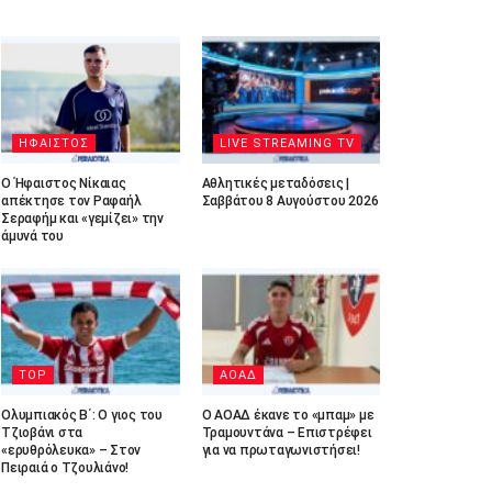
ΗΦΑΙΣΤΟΣ
LIVE STREAMING TV
Ο Ήφαιστος Νίκαιας
Αθλητικές μεταδόσεις |
απέκτησε τον Ραφαήλ
Σαββάτου 8 Αυγούστου 2026
Σεραφήμ και «γεμίζει» την
άμυνά του
TOP
ΑΟΑΔ
Ολυμπιακός Β΄: Ο γιος του
Ο ΑΟΑΔ έκανε το «μπαμ» με
Τζιοβάνι στα
Τραμουντάνα – Επιστρέφει
«ερυθρόλευκα» – Στον
για να πρωταγωνιστήσει!
Πειραιά ο Τζουλιάνο!