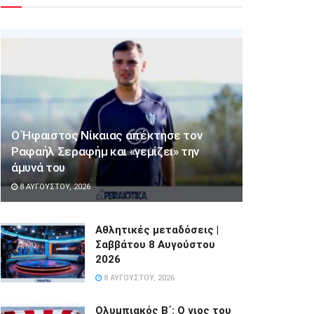
Ο Ήφαιστος Νίκαιας απέκτησε τον
Ραφαήλ Σεραφήμ και «γεμίζει» την
άμυνά του
8 ΑΥΓΟΎΣΤΟΥ, 2026
Αθλητικές μεταδόσεις |
Σαββάτου 8 Αυγούστου
2026
8 ΑΥΓΟΎΣΤΟΥ, 2026
Ολυμπιακός Β΄: Ο γιος του