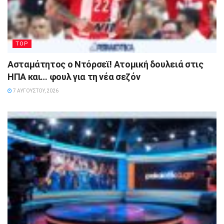
TOP
Ασταμάτητος ο Ντόρσεϊ! Ατομική δουλειά στις
ΗΠΑ και… φουλ για τη νέα σεζόν
7 ΑΥΓΟΎΣΤΟΥ, 2026