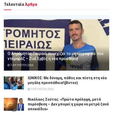
Τελευταία
Άρθρα
Ο Ατρόμητος Πειραιά συνεχίζει το μεταγραφικό του
ντεμαράζ – Ζιαΐ Ερβίς η νέα προσθήκη!
7 ΑΥΓΟΎΣΤΟΥ, 2026
ΙΩΝΙΚΟΣ: Με δύναμη, πάθος και πίστη στη νέα
μεγάλη προσπάθεια!(βίντεο)
7 ΑΥΓΟΎΣΤΟΥ, 2026
Νικόλαος Σούτας: «Πρώτα πρόληψη, μετά
πυρόσβεση – Δεν μπορεί η χώρα να μετρά ξανά
αποκαΐδια»