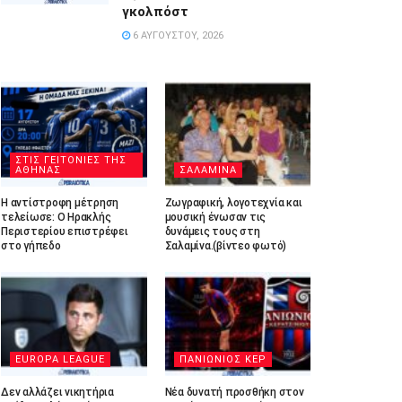
γκολπόστ
6 ΑΥΓΟΎΣΤΟΥ, 2026
ΣΤΙΣ ΓΕΙΤΟΝΙΕΣ ΤΗΣ
ΑΘΗΝΑΣ
ΣΑΛΑΜΙΝΑ
Η αντίστροφη μέτρηση
Ζωγραφική, λογοτεχνία και
τελείωσε: Ο Ηρακλής
μουσική ένωσαν τις
Περιστερίου επιστρέφει
δυνάμεις τους στη
στο γήπεδο
Σαλαμίνα.(βίντεο φωτό)
EUROPA LEAGUE
ΠΑΝΙΩΝΙΟΣ ΚΕΡ
Δεν αλλάζει νικητήρια
Νέα δυνατή προσθήκη στον