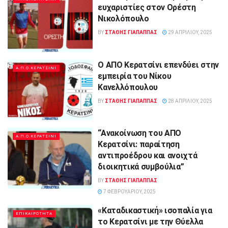
ευχαριστίες στον Ορέστη
Νικολόπουλο
BY
ΣΤΑΘΗΣ ΓΊΑΠΑΠΠΑΣ
29 ΑΠΡΙΛΊΟΥ, 2025
Ο ΑΠΟ Κερατσίνι επενδύει στην
Α.Π.Ο.ΚΕΡΑΤΣΙΝΙ
εμπειρία του Νίκου
Κανελλόπουλου
BY
ΣΤΑΘΗΣ ΓΊΑΠΑΠΠΑΣ
28 ΑΠΡΙΛΊΟΥ, 2025
“Ανακοίνωση του ΑΠΟ
Α.Π.Ο.ΚΕΡΑΤΣΙΝΙ
Κερατσίνι: παραίτηση
αντιπροέδρου και ανοιχτά
διοικητικά συμβούλια”
BY
ΣΤΑΘΗΣ ΓΊΑΠΑΠΠΑΣ
7 ΦΕΒΡΟΥΑΡΊΟΥ, 2025
«Καταδικαστική» ισοπαλία για
ΕΠΙΚΑΙΡΟΤΗΤΑ
το Κερατσίνι με την Θύελλα