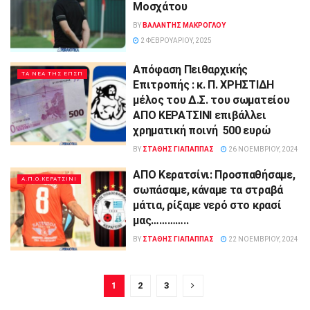
Μοσχάτου
BY
ΒΑΛΑΝΤΗΣ ΜΑΚΡΟΓΛΟΥ
2 ΦΕΒΡΟΥΑΡΊΟΥ, 2025
Απόφαση Πειθαρχικής
ΤΑ ΝΕΑ ΤΗΣ ΕΠΣΠ
Επιτροπής : κ. Π. ΧΡΗΣΤΙΔΗ
μέλος του Δ.Σ. του σωματείου
ΑΠΟ ΚΕΡΑΤΣΙΝΙ επιβάλλει
χρηματική ποινή 500 ευρώ
BY
ΣΤΑΘΗΣ ΓΊΑΠΑΠΠΑΣ
26 ΝΟΕΜΒΡΊΟΥ, 2024
ΑΠΟ Κερατσίνι: Προσπαθήσαμε,
Α.Π.Ο.ΚΕΡΑΤΣΙΝΙ
σωπάσαμε, κάναμε τα στραβά
μάτια, ρίξαμε νερό στο κρασί
μας…………..
BY
ΣΤΑΘΗΣ ΓΊΑΠΑΠΠΑΣ
22 ΝΟΕΜΒΡΊΟΥ, 2024
1
2
3