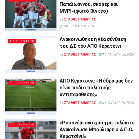
Παπαϊωάννου, σκόρερ και
MVP!»(φωτό βίντεο)
BY
ΣΤΑΘΗΣ ΓΊΑΠΑΠΠΑΣ
9 ΦΕΒΡΟΥΑΡΊΟΥ, 2026
Ανακοινώθηκε η νέα σύνθεση
Α.Π.Ο.ΚΕΡΑΤΣΙΝΙ
του ΔΣ του ΑΠΟ Κερατσίνι
BY
ΣΤΑΘΗΣ ΓΊΑΠΑΠΠΑΣ
31 ΙΑΝΟΥΑΡΊΟΥ, 2026
ΑΠΟ Κερατσίνι: «Η έδρα μας δεν
Α.Π.Ο.ΚΕΡΑΤΣΙΝΙ
είναι πεδίο πολιτικής
αντιπαράθεσης»
BY
ΣΤΑΘΗΣ ΓΊΑΠΑΠΠΑΣ
31 ΙΑΝΟΥΑΡΊΟΥ, 2026
«Ροσονέρι ενίσχυση με ταλέντο:
Α.Π.Ο.ΚΕΡΑΤΣΙΝΙ
Ανακοίνωσε Μπούλιαρη ο Α.Π.Ο.
Κερατσίνι!»