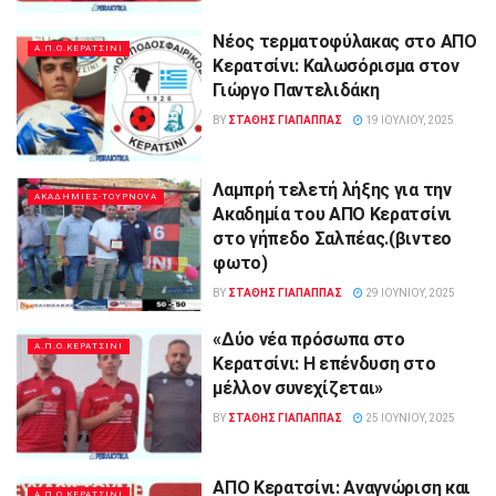
Νέος τερματοφύλακας στο ΑΠΟ
Α.Π.Ο.ΚΕΡΑΤΣΙΝΙ
Κερατσίνι: Καλωσόρισμα στον
Γιώργο Παντελιδάκη
BY
ΣΤΑΘΗΣ ΓΊΑΠΑΠΠΑΣ
19 ΙΟΥΛΊΟΥ, 2025
Λαμπρή τελετή λήξης για την
ΑΚΑΔΗΜΙΕΣ-ΤΟΥΡΝΟΥΑ
Ακαδημία του ΑΠΟ Κερατσίνι
στο γήπεδο Σαλπέας.(βιντεο
φωτο)
BY
ΣΤΑΘΗΣ ΓΊΑΠΑΠΠΑΣ
29 ΙΟΥΝΊΟΥ, 2025
«Δύο νέα πρόσωπα στο
Α.Π.Ο.ΚΕΡΑΤΣΙΝΙ
Κερατσίνι: Η επένδυση στο
μέλλον συνεχίζεται»
BY
ΣΤΑΘΗΣ ΓΊΑΠΑΠΠΑΣ
25 ΙΟΥΝΊΟΥ, 2025
ΑΠΟ Κερατσίνι: Αναγνώριση και
Α.Π.Ο.ΚΕΡΑΤΣΙΝΙ