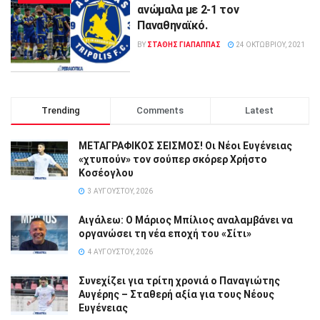
ανώμαλα με 2-1 τον
Παναθηναϊκό.
BY
ΣΤΑΘΗΣ ΓΊΑΠΑΠΠΑΣ
24 ΟΚΤΩΒΡΊΟΥ, 2021
Trending
Comments
Latest
ΜΕΤΑΓΡΑΦΙΚΟΣ ΣΕΙΣΜΟΣ! Οι Νέοι Ευγένειας
«χτυπούν» τον σούπερ σκόρερ Χρήστο
Κοσέογλου
3 ΑΥΓΟΎΣΤΟΥ, 2026
Αιγάλεω: Ο Μάριος Μπίλιος αναλαμβάνει να
οργανώσει τη νέα εποχή του «Σίτι»
4 ΑΥΓΟΎΣΤΟΥ, 2026
Συνεχίζει για τρίτη χρονιά ο Παναγιώτης
Αυγέρης – Σταθερή αξία για τους Νέους
Ευγένειας