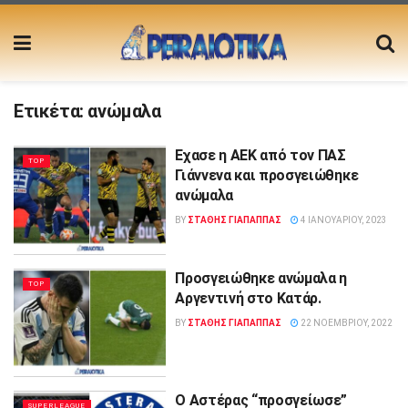
Ετικέτα:
ανώμαλα
Eχασε η ΑΕΚ από τον ΠΑΣ
TOP
Γιάννενα και προσγειώθηκε
ανώμαλα
BY
ΣΤΑΘΗΣ ΓΊΑΠΑΠΠΑΣ
4 ΙΑΝΟΥΑΡΊΟΥ, 2023
Προσγειώθηκε ανώμαλα η
TOP
Αργεντινή στο Κατάρ.
BY
ΣΤΑΘΗΣ ΓΊΑΠΑΠΠΑΣ
22 ΝΟΕΜΒΡΊΟΥ, 2022
Ο Αστέρας “προσγείωσε”
SUPERLEAGUE