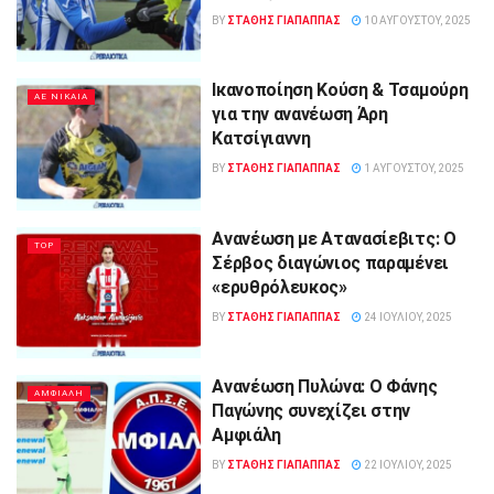
BY
ΣΤΑΘΗΣ ΓΊΑΠΑΠΠΑΣ
10 ΑΥΓΟΎΣΤΟΥ, 2025
Ικανοποίηση Κούση & Τσαμούρη
ΑΕ ΝΙΚΑΙΑ
για την ανανέωση Άρη
Κατσίγιαννη
BY
ΣΤΑΘΗΣ ΓΊΑΠΑΠΠΑΣ
1 ΑΥΓΟΎΣΤΟΥ, 2025
Ανανέωση με Ατανασίεβιτς: Ο
TOP
Σέρβος διαγώνιος παραμένει
«ερυθρόλευκος»
BY
ΣΤΑΘΗΣ ΓΊΑΠΑΠΠΑΣ
24 ΙΟΥΛΊΟΥ, 2025
Ανανέωση Πυλώνα: Ο Φάνης
ΑΜΦΙΑΛΗ
Παγώνης συνεχίζει στην
Αμφιάλη
BY
ΣΤΑΘΗΣ ΓΊΑΠΑΠΠΑΣ
22 ΙΟΥΛΊΟΥ, 2025