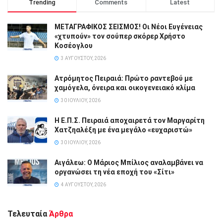
Trending
Comments
Latest
ΜΕΤΑΓΡΑΦΙΚΟΣ ΣΕΙΣΜΟΣ! Οι Νέοι Ευγένειας
«χτυπούν» τον σούπερ σκόρερ Χρήστο
Κοσέογλου
3 ΑΥΓΟΎΣΤΟΥ, 2026
Ατρόμητος Πειραιά: Πρώτο ραντεβού με
χαμόγελα, όνειρα και οικογενειακό κλίμα
30 ΙΟΥΛΊΟΥ, 2026
Η Ε.Π.Σ. Πειραιά αποχαιρετά τον Μαργαρίτη
Χατζηαλέξη με ένα μεγάλο «ευχαριστώ»
30 ΙΟΥΛΊΟΥ, 2026
Αιγάλεω: Ο Μάριος Μπίλιος αναλαμβάνει να
οργανώσει τη νέα εποχή του «Σίτι»
4 ΑΥΓΟΎΣΤΟΥ, 2026
Τελευταία
Άρθρα