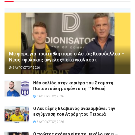
Με φόρα για πρωταθλητισμό ο Αετός Κορυδαλλού –
Νέος «φύλακας άγγελος» στα γκολπόστ
6 ΑΥΓΟΎΣΤΟΥ, 2026
Νέα σελίδα στην καριέρα του Σταμάτη
Παπουτσάκη με φόντο τη Γ’ Εθνική
6 ΑΥΓΟΎΣΤΟΥ, 2026
Ο Λευτέρης Βλαβιανός αναλαμβάνει την
εκγύμναση του Ατρόμητου Πειραιά
6 ΑΥΓΟΎΣΤΟΥ, 2026
Ο πρώτος σκόρερ είπε το μεγάλο «ναι» –