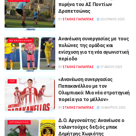
πυρήνα του ΑΣ Ποντίων
Δραπετσώνας
BY
ΣΤΑΘΗΣ ΓΊΑΠΑΠΠΑΣ
20 ΙΟΥΝΊΟΥ, 2025
Ανανέωση συνεργασίας με τους
ΑΟ ΧΑΛΚΗΔΟΝΑ
πυλώνες της ομάδας και
ενίσχυση για τη νέα αγωνιστική
περίοδο
BY
ΣΤΑΘΗΣ ΓΊΑΠΑΠΠΑΣ
27 ΜΑΪ́ΟΥ, 2025
«Ανανέωση συνεργασίας
TOP
Παπακανέλλου με τον
Ολυμπιακό: Μια νέα στρατηγική
πορεία για το μέλλον»
BY
ΣΤΑΘΗΣ ΓΊΑΠΑΠΠΑΣ
16 ΜΑΡΤΊΟΥ, 2025
Δ.Ο. Αργοναύτης: Ανανέωσε ο
ΑΡΓΟΝΑΥΤΗΣ
ταλαντούχος δεξιός μπακ
Δημήτρης Χωριάτης