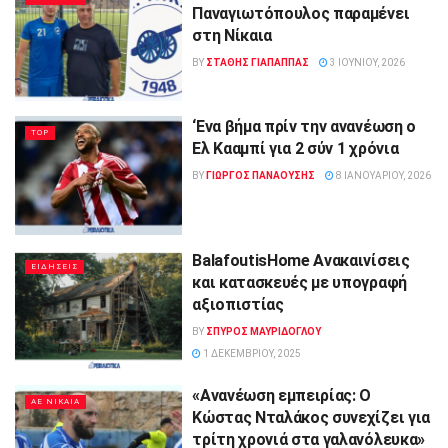
Παναγιωτόπουλος παραμένει
στη Νίκαια
BY
ΣΤΑΘΗΣ ΓΊΑΠΑΠΠΑΣ
3 ΙΟΥΝΊΟΥ, 2026
‘Ενα βήμα πρίν την ανανέωση ο
TOP
Ελ Κααμπί για 2 σύν 1 χρόνια
BY
ΓΙΏΡΓΟΣ ΠΑΝΑΟΎΣΗΣ
8 ΙΑΝΟΥΑΡΊΟΥ, 2026
BalafoutisHome Ανακαινίσεις
ΕΙΔΗΣΕΙΣ
και κατασκευές με υπογραφή
αξιοπιστίας
BY
ΣΠΥΡΟΣ ΜΑΥΡΙΔΟΓΛΟΥ
1 ΔΕΚΕΜΒΡΊΟΥ, 2025
«Ανανέωση εμπειρίας: Ο
ΑΕ ΝΙΚΑΙΑ
Κώστας Νταλάκος συνεχίζει για
τρίτη χρονιά στα γαλανόλευκα»