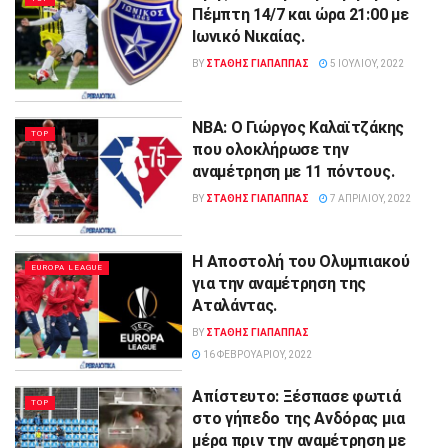
Πέμπτη 14/7 και ώρα 21:00 με
Iωνικό Νικαίας.
BY
ΣΤΑΘΗΣ ΓΊΑΠΑΠΠΑΣ
5 ΙΟΥΛΊΟΥ, 2022
NBA: O Γιώργος Καλαϊτζάκης
TOP
που ολοκλήρωσε την
αναμέτρηση με 11 πόντους.
BY
ΣΤΑΘΗΣ ΓΊΑΠΑΠΠΑΣ
7 ΑΠΡΙΛΊΟΥ, 2022
Η Αποστολή του Ολυμπιακού
EUROPA LEAGUE
για την αναμέτρηση της
Αταλάντας.
BY
ΣΤΑΘΗΣ ΓΊΑΠΑΠΠΑΣ
16 ΦΕΒΡΟΥΑΡΊΟΥ, 2022
Απίστευτο: Ξέσπασε φωτιά
TOP
στο γήπεδο της Ανδόρας μια
μέρα πριν την αναμέτρηση με