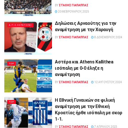
BY
ΣΤΑΘΗΣ ΓΊΑΠΑΠΠΑΣ
20 ΦΕΒΡΟΥΑΡΊΟΥ, 2025
Δηλώσεις Αρναούτης για την
Α.Π.Ο.ΚΕΡΑΤΣΙΝΙ
αναμέτρηση με την Χαραυγή
BY
ΣΤΑΘΗΣ ΓΊΑΠΑΠΠΑΣ
8 ΔΕΚΕΜΒΡΊΟΥ, 2024
Αστέρα και Athens Kallithea
TOP
ισόπαλη με 0-0 έληξε η
αναμέτρηση
BY
ΣΤΑΘΗΣ ΓΊΑΠΑΠΠΑΣ
12 ΑΥΓΟΎΣΤΟΥ, 2024
H Εθνική Γυναικών σε φιλική
TOP
αναμέτρηση με την Eθνική
Κροατίας ήρθε ισόπαλη με σκορ
1-1.
BY
ΣΤΑΘΗΣ ΓΊΑΠΑΠΠΑΣ
7 ΑΠΡΙΛΊΟΥ, 2023