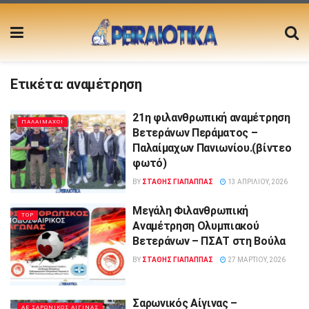
Ετικέτα:
αναμέτρηση
21η φιλανθρωπική αναμέτρηση
ΠΑΛΑΙΜΑΧΟΙ
Βετεράνων Περάματος –
Παλαίμαχων Πανιωνίου.(βίντεο
φωτό)
BY
ΣΤΑΘΗΣ ΓΊΑΠΑΠΠΑΣ
13 ΑΠΡΙΛΊΟΥ, 2026
Μεγάλη Φιλανθρωπική
TOP
Αναμέτρηση Ολυμπιακού
Βετεράνων – ΠΣΑΤ στη Βούλα
BY
ΣΤΑΘΗΣ ΓΊΑΠΑΠΠΑΣ
27 ΜΑΡΤΊΟΥ, 2026
Σαρωνικός Αίγινας –
ΑΕ ΣΑΡΩΝΙΚΟΣ ΑΙΓΙΝΑΣ