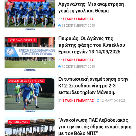
Αργοναύτης: Μια αναμέτρηση
γεμάτη γκολ και θέαμα
BY
ΣΤΑΘΗΣ ΓΊΑΠΑΠΠΑΣ
24 ΣΕΠΤΕΜΒΡΊΟΥ, 2025
Πειραιάς: Οι Αγώνες της
ΚΥΠΕΛΛΟ ΠΕΙΡΑΙΑ
πρώτης φάσης του Κυπέλλου
Ερασιτεχνών 13-14/09/2025
BY
ΣΤΑΘΗΣ ΓΊΑΠΑΠΠΑΣ
10 ΣΕΠΤΕΜΒΡΊΟΥ, 2025
Εντυπωσιακή αναμέτρηση στην
ΑΚΑΔΗΜΙΕΣ-ΤΟΥΡΝΟΥΑ
Κ12: Σπουδαία νίκη με 2-3
εκπαιδευτηρίων Μάνεση.
BY
ΣΤΑΘΗΣ ΓΊΑΠΑΠΠΑΣ
12 ΜΑΡΤΊΟΥ, 2025
“Ανακοίνωση ΠΑΕ Λεβαδειακός
SUPERLEAGUE
για την εκτός έδρας αναμέτρηση
με τον Βόλο ΝΠΣ”