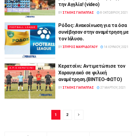
την Αγγλία! (video)
BY
ΣΤΑΘΗΣ ΓΊΑΠΑΠΠΑΣ
8 ΟΚΤΩΒΡΊΟΥ, 2021
Ρόδος: Ανακοίνωση για τα όσα
FOOTBALL LEAGUE
συνέβησαν στην αναμέτρηση με
τον Ιάλυσο.
BY
ΣΠΥΡΟΣ ΜΑΥΡΙΔΟΓΛΟΥ
14 ΙΟΥΝΊΟΥ, 2021
Κερατσίνι: Αντιμετώπισε τον
Α.Π.Ο.ΚΕΡΑΤΣΙΝΙ
Χαραυγιακό σε φιλική
αναμέτρηση.(ΒΙΝΤΕΟ-ΦΩΤΟ)
BY
ΣΤΑΘΗΣ ΓΊΑΠΑΠΠΑΣ
27 ΜΑΡΤΊΟΥ, 2021
1
2