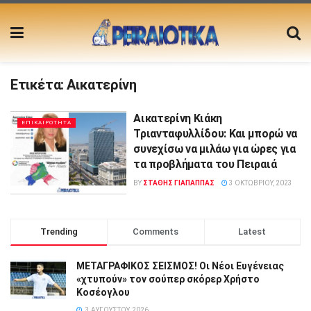
Ετικέτα:
Αικατερίνη
Αικατερίνη Κιάκη
ΕΠΙΚΑΙΡΟΤΗΤΑ
Τριανταφυλλίδου: Και μπορώ να
συνεχίσω να μιλάω για ώρες για
τα προβλήματα του Πειραιά
BY
ΣΤΑΘΗΣ ΓΊΑΠΑΠΠΑΣ
3 ΟΚΤΩΒΡΊΟΥ, 2023
Trending
Comments
Latest
ΜΕΤΑΓΡΑΦΙΚΟΣ ΣΕΙΣΜΟΣ! Οι Νέοι Ευγένειας
«χτυπούν» τον σούπερ σκόρερ Χρήστο
Κοσέογλου
3 ΑΥΓΟΎΣΤΟΥ, 2026