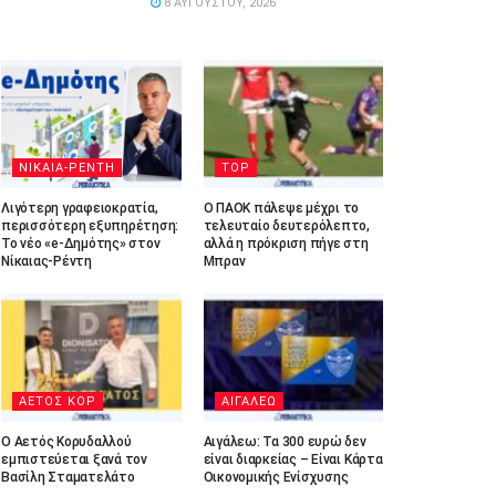
8 ΑΥΓΟΎΣΤΟΥ, 2026
ΝΙΚΑΙΑ-ΡΕΝΤΗ
TOP
Λιγότερη γραφειοκρατία,
Ο ΠΑΟΚ πάλεψε μέχρι το
περισσότερη εξυπηρέτηση:
τελευταίο δευτερόλεπτο,
Το νέο «e-Δημότης» στον
αλλά η πρόκριση πήγε στη
Νίκαιας-Ρέντη
Μπραν
ΑΕΤΟΣ ΚΟΡ
ΑΙΓΑΛΕΩ
Ο Αετός Κορυδαλλού
Αιγάλεω: Τα 300 ευρώ δεν
εμπιστεύεται ξανά τον
είναι διαρκείας – Είναι Κάρτα
Βασίλη Σταματελάτο
Οικονομικής Ενίσχυσης