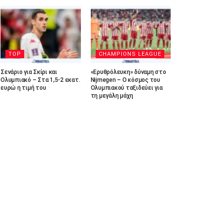
TOP
CHAMPIONS LEAGUE
Σενάριο για Σκίρι και
«Ερυθρόλευκη» δύναμη στο
Ολυμπιακό – Στα 1,5-2 εκατ.
Nijmegen – Ο κόσμος του
ευρώ η τιμή του
Ολυμπιακού ταξιδεύει για
τη μεγάλη μάχη