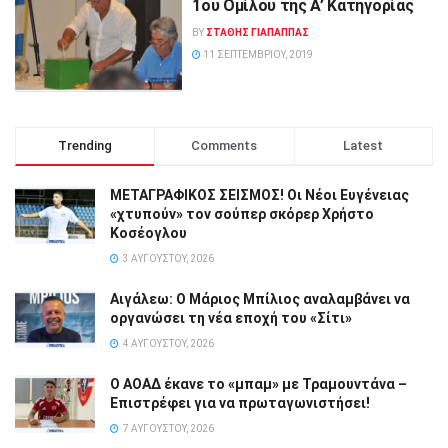
1ου Ομίλου της Α’ Κατηγορίας
BY
ΣΤΑΘΗΣ ΓΊΑΠΑΠΠΑΣ
11 ΣΕΠΤΕΜΒΡΊΟΥ, 2019
Trending
Comments
Latest
ΜΕΤΑΓΡΑΦΙΚΟΣ ΣΕΙΣΜΟΣ! Οι Νέοι Ευγένειας
«χτυπούν» τον σούπερ σκόρερ Χρήστο
Κοσέογλου
3 ΑΥΓΟΎΣΤΟΥ, 2026
Αιγάλεω: Ο Μάριος Μπίλιος αναλαμβάνει να
οργανώσει τη νέα εποχή του «Σίτι»
4 ΑΥΓΟΎΣΤΟΥ, 2026
Ο ΑΟΑΔ έκανε το «μπαμ» με Τραμουντάνα –
Επιστρέφει για να πρωταγωνιστήσει!
7 ΑΥΓΟΎΣΤΟΥ, 2026