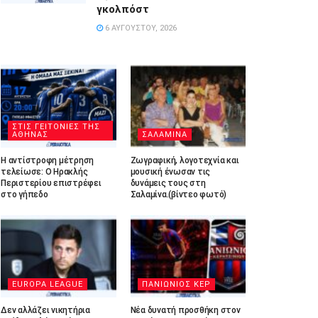
γκολπόστ
6 ΑΥΓΟΎΣΤΟΥ, 2026
ΣΤΙΣ ΓΕΙΤΟΝΙΕΣ ΤΗΣ
ΑΘΗΝΑΣ
ΣΑΛΑΜΙΝΑ
Η αντίστροφη μέτρηση
Ζωγραφική, λογοτεχνία και
τελείωσε: Ο Ηρακλής
μουσική ένωσαν τις
Περιστερίου επιστρέφει
δυνάμεις τους στη
στο γήπεδο
Σαλαμίνα.(βίντεο φωτό)
EUROPA LEAGUE
ΠΑΝΙΩΝΙΟΣ ΚΕΡ
Δεν αλλάζει νικητήρια
Νέα δυνατή προσθήκη στον