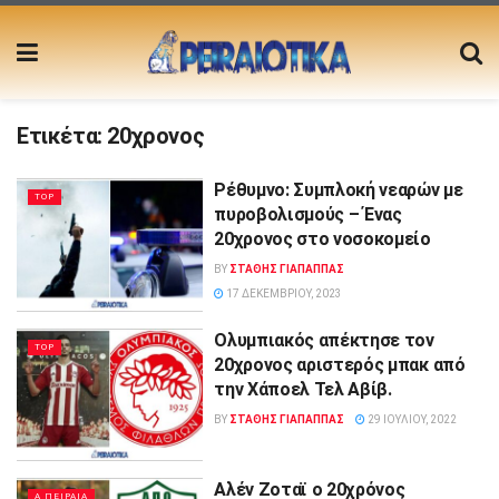
Ετικέτα:
20χρονος
Ρέθυμνο: Συμπλοκή νεαρών με
TOP
πυροβολισμούς – Ένας
20χρονος στο νοσοκομείο
BY
ΣΤΑΘΗΣ ΓΊΑΠΑΠΠΑΣ
17 ΔΕΚΕΜΒΡΊΟΥ, 2023
Ολυμπιακός απέκτησε τον
TOP
20χρονος αριστερός μπακ από
την Χάποελ Τελ Αβίβ.
BY
ΣΤΑΘΗΣ ΓΊΑΠΑΠΠΑΣ
29 ΙΟΥΛΊΟΥ, 2022
Αλέν Ζοταϊ ο 20χρόνος
Α ΠΕΙΡΑΙΑ