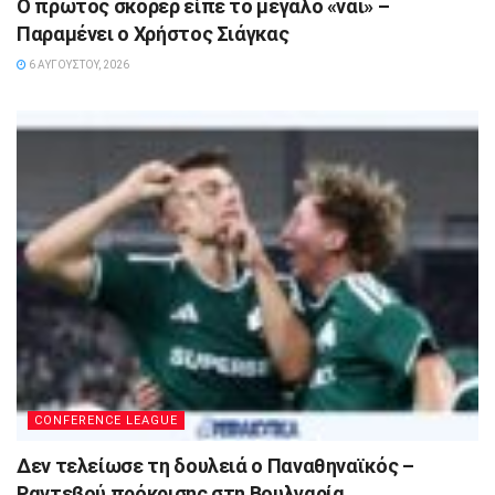
Ο πρώτος σκόρερ είπε το μεγάλο «ναι» –
Παραμένει ο Χρήστος Σιάγκας
6 ΑΥΓΟΎΣΤΟΥ, 2026
CONFERENCE LEAGUE
Δεν τελείωσε τη δουλειά ο Παναθηναϊκός –
Ραντεβού πρόκρισης στη Βουλγαρία