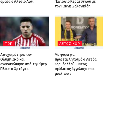
ομάδα ο Αλέσιο Λίσι
Πανιώνιο Κερατσινίου με
τον Γιάννη Σαλονικίδη
TOP
ΑΕΤΟΣ ΚΟΡ
Αποχαιρέτησε τον
Με φόρα για
Ολυμπιακό και
πρωταθλητισμό ο Αετός
ανακοινώθηκε από τη Ρίβερ
Κορυδαλλού – Νέος
Πλέιτ ο Ορτέγκα
«φύλακας άγγελος» στα
γκολπόστ