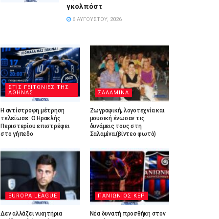
γκολπόστ
6 ΑΥΓΟΎΣΤΟΥ, 2026
ΣΤΙΣ ΓΕΙΤΟΝΙΕΣ ΤΗΣ
ΑΘΗΝΑΣ
ΣΑΛΑΜΙΝΑ
Η αντίστροφη μέτρηση
Ζωγραφική, λογοτεχνία και
τελείωσε: Ο Ηρακλής
μουσική ένωσαν τις
Περιστερίου επιστρέφει
δυνάμεις τους στη
στο γήπεδο
Σαλαμίνα.(βίντεο φωτό)
EUROPA LEAGUE
ΠΑΝΙΩΝΙΟΣ ΚΕΡ
Δεν αλλάζει νικητήρια
Νέα δυνατή προσθήκη στον