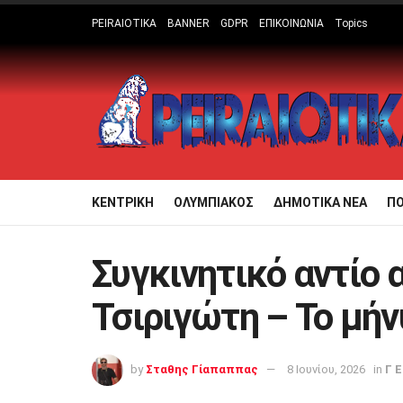
PEIRAIOTIKA
BANNER
GDPR
ΕΠΙΚΟΙΝΩΝΙΑ
Topics
ΚΕΝΤΡΙΚΗ
ΟΛΥΜΠΙΑΚΟΣ
ΔΗΜΟΤΙΚΑ ΝΕΑ
Π
Συγκινητικό αντίο 
Τσιριγώτη – Το μήν
by
Σταθης Γίαπαππας
8 Ιουνίου, 2026
in
Γ 