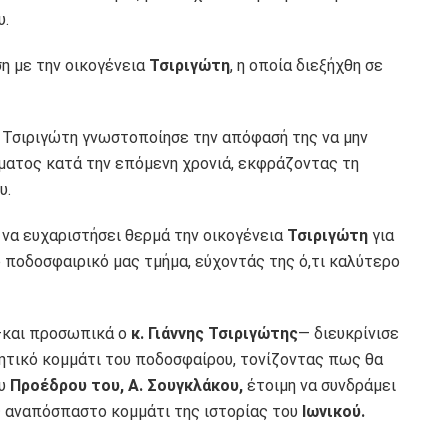
υ.
η με την οικογένεια
Τσιριγώτη
, η οποία διεξήχθη σε
α Τσιριγώτη γνωστοποίησε την απόφασή της να μην
ήματος κατά την επόμενη χρονιά, εκφράζοντας τη
υ.
 να ευχαριστήσει θερμά την οικογένεια
Τσιριγώτη
για
 ποδοσφαιρικό μας τμήμα, εύχοντάς της ό,τι καλύτερο
και προσωπικά ο
κ. Γιάννης Τσιριγώτης
— διευκρίνισε
ητικό κομμάτι του ποδοσφαίρου, τονίζοντας πως θα
ου
Προέδρου του, Α. Σουγκλάκου,
έτοιμη να συνδράμει
ης αναπόσπαστο κομμάτι της ιστορίας του
Ιωνικού.