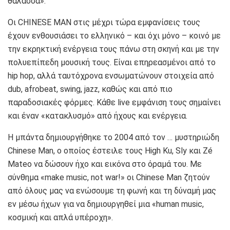
θάλασσα».
Οι CHINESE MAN στις μέχρι τώρα εμφανίσεις τους
έχουν ενθουσιάσει το ελληνικό – και όχι μόνο – κοινό με
την εκρηκτική ενέργεια τους πάνω στη σκηνή και με την
πολυεπίπεδη μουσική τους. Είναι επηρεασμένοι από το
hip hop, αλλά ταυτόχρονα ενσωματώνουν στοιχεία από
dub, afrobeat, swing, jazz, καθώς και από πιο
παραδοσιακές φόρμες. Κάθε live εμφάνιση τους σημαίνει
και έναν «κατακλυσμό» από ήχους και ενέργεια.
Η μπάντα δημιουργήθηκε το 2004 από τον … μυστηριώδη
Chinese Man, ο οποίος έστειλε τους High Ku, Sly και Zé
Mateo να δώσουν ήχο και εικόνα στο όραμά του. Με
σύνθημα «make music, not war!» οι Chinese Man ζητούν
από όλους μας να ενώσουμε τη φωνή και τη δύναμή μας
εν μέσω ήχων για να δημιουργηθεί μια «human music,
κοσμική και απλά υπέροχη».