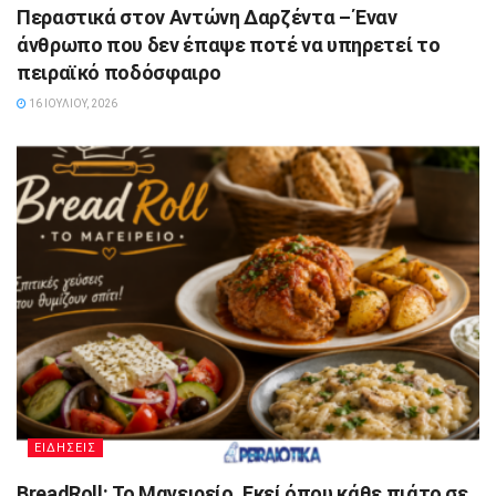
Περαστικά στον Αντώνη Δαρζέντα – Έναν
άνθρωπο που δεν έπαψε ποτέ να υπηρετεί το
πειραϊκό ποδόσφαιρο
16 ΙΟΥΛΊΟΥ, 2026
ΕΙΔΗΣΕΙΣ
BreadRoll: Το Μαγειρείο. Εκεί όπου κάθε πιάτο σε