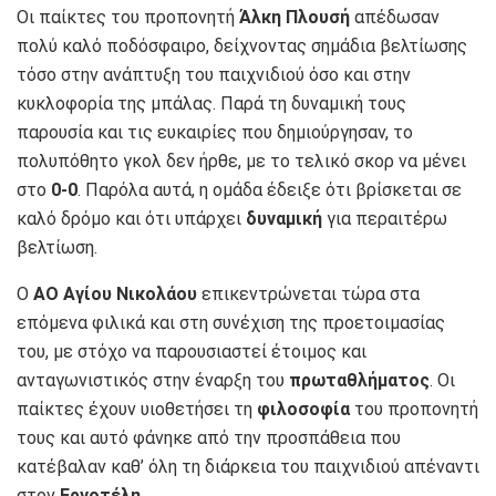
Οι παίκτες του προπονητή
Άλκη Πλουσή
απέδωσαν
πολύ καλό ποδόσφαιρο, δείχνοντας σημάδια βελτίωσης
τόσο στην ανάπτυξη του παιχνιδιού όσο και στην
κυκλοφορία της μπάλας. Παρά τη δυναμική τους
παρουσία και τις ευκαιρίες που δημιούργησαν, το
πολυπόθητο γκολ δεν ήρθε, με το τελικό σκορ να μένει
στο
0-0
. Παρόλα αυτά, η ομάδα έδειξε ότι βρίσκεται σε
καλό δρόμο και ότι υπάρχει
δυναμική
για περαιτέρω
βελτίωση.
Ο
ΑΟ Αγίου Νικολάου
επικεντρώνεται τώρα στα
επόμενα φιλικά και στη συνέχιση της προετοιμασίας
του, με στόχο να παρουσιαστεί έτοιμος και
ανταγωνιστικός στην έναρξη του
πρωταθλήματος
. Οι
παίκτες έχουν υιοθετήσει τη
φιλοσοφία
του προπονητή
τους και αυτό φάνηκε από την προσπάθεια που
κατέβαλαν καθ’ όλη τη διάρκεια του παιχνιδιού απέναντι
στον
Εργοτέλη
.