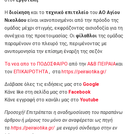
Η
διοίκηση
και το
τεχνικό επιτελείο
του
ΑΟ Αγίου
Νικολάου
είναι ικανοποιημένοι από την πρόοδο της
ομάδας μέχρι στιγμής, εκφράζοντας αισιοδοξία για τη
συνέχεια της προετοιμασίας. Οι
φίλαθλοι
της ομάδας
παραμένουν στο πλευρό της, περιμένοντας με
ανυπομονησία την επίσημη έναρξη της σεζόν.
Τα νεα απο το ΠΟΔΟΣΦΑΙΡΟ
από την
Α&Β ΠΕΙΡΑΙΑ
και
τον
ΕΠΙΚΑΙΡΟΤΗΤΑ
, στα
https://peiraiotika.gr/
Διάβασε όλες τις ειδήσεις μας στο
Google
Κάνε like στη σελίδα μας στο
Facebook
Κάνε εγγραφή στο κανάλι μας στο
Youtube
Προσοχή! Επιτρέπεται η αναδημοσίευση του παραπάνω
άρθρου ή μέρους του μόνο αν αναφέρεται ως πηγή
τα
https://peiraiotika.gr/
με ενεργό σύνδεσμο στην εν