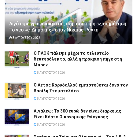
Λιγότερη γραφειοκρατία, περισσότερη εξυπηρέτηση:
Το νέο «e-Δημότης» στον Νίκαιας-Ρέντη
8 ΑΥΓΟΎΣΤΟΥ, 2026
Ο ΠΑΟΚ πάλεψε μέχρι το τελευταίο
δευτερόλεπτο, αλλά η πρόκριση πήγε στη
Μπραν
8 ΑΥΓΟΎΣΤΟΥ, 2026
Ο Αετός Κορυδαλλού εμπιστεύεται ξανά τον
Βασίλη Σταματελάτο
8 ΑΥΓΟΎΣΤΟΥ, 2026
Αιγάλεω: Τα 300 ευρώ δεν είναι διαρκείας –
Είναι Κάρτα Οικονομικής Ενίσχυσης
8 ΑΥΓΟΎΣΤΟΥ, 2026
Σενάριο για Σκίρι και Ολυμπιακό – Στα 1,5-2