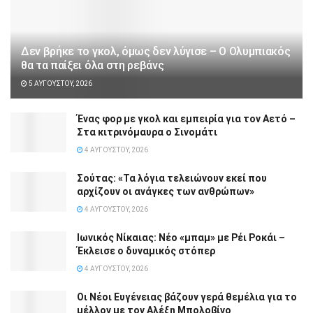
Δεν βρήκε το γκολ, όμως δεν λύγισε – Ο Ολυμπιακός
θα τα παίξει όλα στη ρεβάνς
5 ΑΥΓΟΎΣΤΟΥ, 2026
Ένας φορ με γκολ και εμπειρία για τον Αετό –
Στα κιτρινόμαυρα ο Σινομάτι
4 ΑΥΓΟΎΣΤΟΥ, 2026
Σούτας: «Τα λόγια τελειώνουν εκεί που
αρχίζουν οι ανάγκες των ανθρώπων»
4 ΑΥΓΟΎΣΤΟΥ, 2026
Ιωνικός Νίκαιας: Νέο «μπαμ» με Ρέι Ροκάι –
Έκλεισε ο δυναμικός στόπερ
4 ΑΥΓΟΎΣΤΟΥ, 2026
Οι Νέοι Ευγένειας βάζουν γερά θεμέλια για το
μέλλον με τον Αλέξη Μπολοβίνο