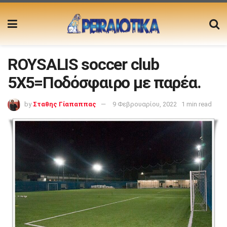
ROYSALIS soccer club
5X5=Ποδόσφαιρο με παρέα.
by
Σταθης Γίαπαππας
9 Φεβρουαρίου, 2022
1 min read