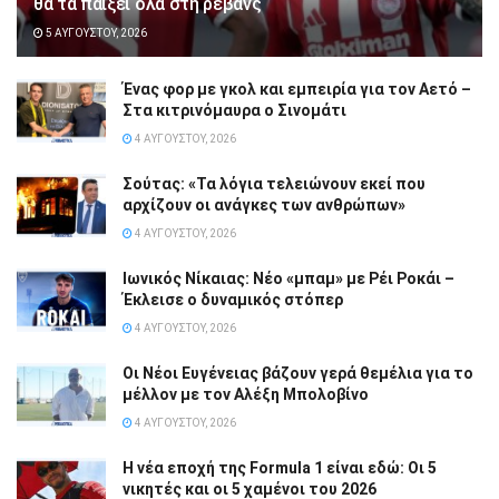
θα τα παίξει όλα στη ρεβάνς
5 ΑΥΓΟΎΣΤΟΥ, 2026
Ένας φορ με γκολ και εμπειρία για τον Αετό –
Στα κιτρινόμαυρα ο Σινομάτι
4 ΑΥΓΟΎΣΤΟΥ, 2026
Σούτας: «Τα λόγια τελειώνουν εκεί που
αρχίζουν οι ανάγκες των ανθρώπων»
4 ΑΥΓΟΎΣΤΟΥ, 2026
Ιωνικός Νίκαιας: Νέο «μπαμ» με Ρέι Ροκάι –
Έκλεισε ο δυναμικός στόπερ
4 ΑΥΓΟΎΣΤΟΥ, 2026
Οι Νέοι Ευγένειας βάζουν γερά θεμέλια για το
μέλλον με τον Αλέξη Μπολοβίνο
4 ΑΥΓΟΎΣΤΟΥ, 2026
Η νέα εποχή της Formula 1 είναι εδώ: Οι 5
νικητές και οι 5 χαμένοι του 2026