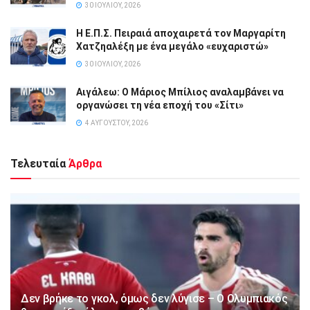
30 ΙΟΥΛΊΟΥ, 2026
Η Ε.Π.Σ. Πειραιά αποχαιρετά τον Μαργαρίτη
Χατζηαλέξη με ένα μεγάλο «ευχαριστώ»
30 ΙΟΥΛΊΟΥ, 2026
Αιγάλεω: Ο Μάριος Μπίλιος αναλαμβάνει να
οργανώσει τη νέα εποχή του «Σίτι»
4 ΑΥΓΟΎΣΤΟΥ, 2026
Τελευταία
Άρθρα
Δεν βρήκε το γκολ, όμως δεν λύγισε – Ο Ολυμπιακός