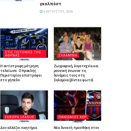
γκολπόστ
6 ΑΥΓΟΎΣΤΟΥ, 2026
ΣΤΙΣ ΓΕΙΤΟΝΙΕΣ ΤΗΣ
ΑΘΗΝΑΣ
ΣΑΛΑΜΙΝΑ
Η αντίστροφη μέτρηση
Ζωγραφική, λογοτεχνία και
τελείωσε: Ο Ηρακλής
μουσική ένωσαν τις
Περιστερίου επιστρέφει
δυνάμεις τους στη
στο γήπεδο
Σαλαμίνα.(βίντεο φωτό)
EUROPA LEAGUE
ΠΑΝΙΩΝΙΟΣ ΚΕΡ
Δεν αλλάζει νικητήρια
Νέα δυνατή προσθήκη στον