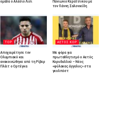
ομάδα ο Αλέσιο Λίσι
Πανιώνιο Κερατσινίου με
τον Γιάννη Σαλονικίδη
TOP
ΑΕΤΟΣ ΚΟΡ
Αποχαιρέτησε τον
Με φόρα για
Ολυμπιακό και
πρωταθλητισμό ο Αετός
ανακοινώθηκε από τη Ρίβερ
Κορυδαλλού – Νέος
Πλέιτ ο Ορτέγκα
«φύλακας άγγελος» στα
γκολπόστ