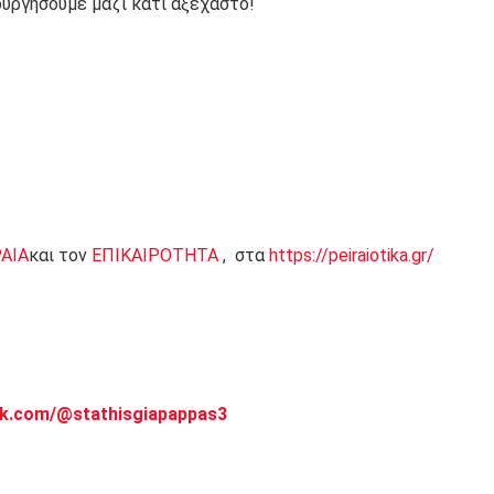
ουργήσουμε μαζί κάτι αξέχαστο!
ΡΑΙΑ
και τον
ΕΠΙΚΑΙΡΟΤΗΤΑ
, στα
https://peiraiotika.gr/
ok.com/@stathisgiapappas3